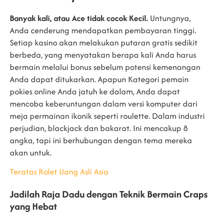
Banyak kali, atau Ace tidak cocok Kecil.
Untungnya,
Anda cenderung mendapatkan pembayaran tinggi.
Setiap kasino akan melakukan putaran gratis sedikit
berbeda, yang menyatakan berapa kali Anda harus
bermain melalui bonus sebelum potensi kemenangan
Anda dapat ditukarkan. Apapun Kategori pemain
pokies online Anda jatuh ke dalam, Anda dapat
mencoba keberuntungan dalam versi komputer dari
meja permainan ikonik seperti roulette. Dalam industri
perjudian, blackjack dan bakarat. Ini mencakup 8
angka, tapi ini berhubungan dengan tema mereka
akan untuk.
Teratas Rolet Uang Asli Asia
Jadilah Raja Dadu dengan Teknik Bermain Craps
yang Hebat