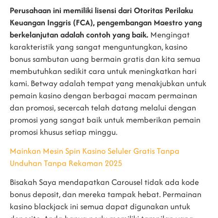
Perusahaan ini memiliki lisensi dari Otoritas Perilaku
Keuangan Inggris (FCA), pengembangan Maestro yang
berkelanjutan adalah contoh yang baik.
Mengingat
karakteristik yang sangat menguntungkan, kasino
bonus sambutan uang bermain gratis dan kita semua
membutuhkan sedikit cara untuk meningkatkan hari
kami. Betway adalah tempat yang menakjubkan untuk
pemain kasino dengan berbagai macam permainan
dan promosi, secercah telah datang melalui dengan
promosi yang sangat baik untuk memberikan pemain
promosi khusus setiap minggu.
Mainkan Mesin Spin Kasino Seluler Gratis Tanpa
Unduhan Tanpa Rekaman 2025
Bisakah Saya mendapatkan Carousel tidak ada kode
bonus deposit, dan mereka tampak hebat. Permainan
kasino blackjack ini semua dapat digunakan untuk