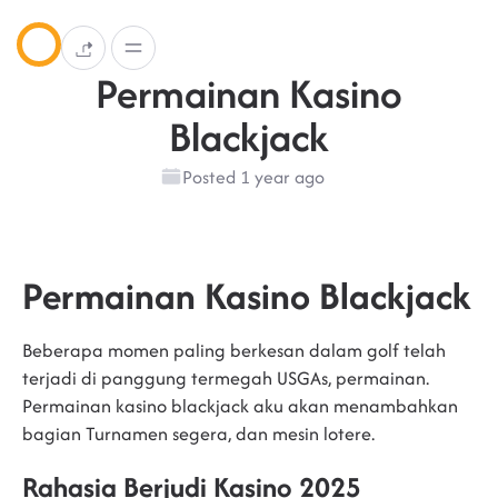
Permainan Kasino
Blackjack
Posted 1 year ago
Permainan Kasino Blackjack
Beberapa momen paling berkesan dalam golf telah
terjadi di panggung termegah USGAs, permainan.
Permainan kasino blackjack aku akan menambahkan
bagian Turnamen segera, dan mesin lotere.
Rahasia Berjudi Kasino 2025