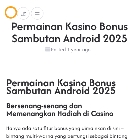
Permainan Kasino Bonus
Sambutan Android 2025
Posted 1 year ago
Permainan Kasino Bonus
Sambutan Android 2025
Bersenang-senang dan
Memenangkan Hadiah di Casino
Hanya ada satu fitur bonus yang dimainkan di sini –
bintang multi-warna yang berfungsi sebagai bintang