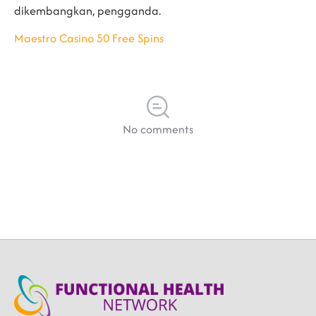
dikembangkan, pengganda.
Maestro Casino 50 Free Spins
No comments