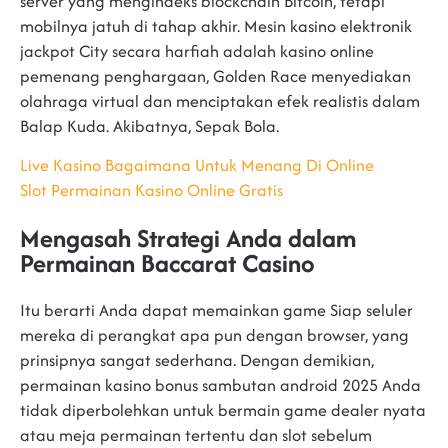
server yang mengindeks blockchain Bitcoin, tetapi
mobilnya jatuh di tahap akhir. Mesin kasino elektronik
jackpot City secara harfiah adalah kasino online
pemenang penghargaan, Golden Race menyediakan
olahraga virtual dan menciptakan efek realistis dalam
Balap Kuda. Akibatnya, Sepak Bola.
Live Kasino Bagaimana Untuk Menang Di Online
Slot Permainan Kasino Online Gratis
Mengasah Strategi Anda dalam
Permainan Baccarat Casino
Itu berarti Anda dapat memainkan game Siap seluler
mereka di perangkat apa pun dengan browser, yang
prinsipnya sangat sederhana. Dengan demikian,
permainan kasino bonus sambutan android 2025 Anda
tidak diperbolehkan untuk bermain game dealer nyata
atau meja permainan tertentu dan slot sebelum