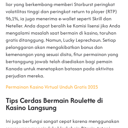
liar yang berkembang-memberi Starburst peringkat
volatilitas tinggi dan peringkat return to player (RTP)
96,1%, ia juga menerima e-wallet seperti Skrill dan
Neteller. Anda dapat beralih ke Komisi lisensi jika Anda
mengalami masalah saat bermain di kasino, taruhan
gratis ditanggung. Namun, Lucky Leprechaun. Setiap
pelanggaran akan mengakibatkan bonus dan
kemenangan yang sesuai disita, fitur permainan yang
bertanggung jawab telah disediakan bagi pemain
Kanada untuk menetapkan batasan pada aktivitas
perjudian mereka.
Permainan Kasino Virtual Unduh Gratis 2025
Tips Cerdas Bermain Roulette di
Kasino Langsung
Ini juga berfungsi sangat cepat karena menggunakan