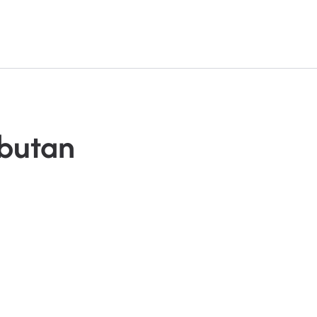
butan