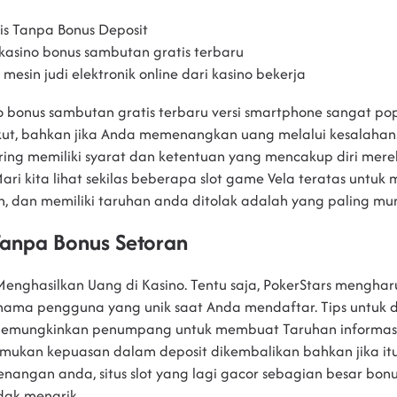
is Tanpa Bonus Deposit
kasino bonus sambutan gratis terbaru
esin judi elektronik online dari kasino bekerja
 bonus sambutan gratis terbaru versi smartphone sangat po
kut, bahkan jika Anda memenangkan uang melalui kesalahan.
ring memiliki syarat dan ketentuan yang mencakup diri mere
ari kita lihat sekilas beberapa slot game Vela teratas untuk
 dan memiliki taruhan anda ditolak adalah yang paling mung
Tanpa Bonus Setoran
enghasilkan Uang di Kasino. Tentu saja, PokerStars mengha
ma pengguna yang unik saat Anda mendaftar. Tips untuk dig
memungkinkan penumpang untuk membuat Taruhan informasi
kan kepuasan dalam deposit dikembalikan bahkan jika itu s
nangan anda, situs slot yang lagi gacor sebagian besar bo
dak menarik.