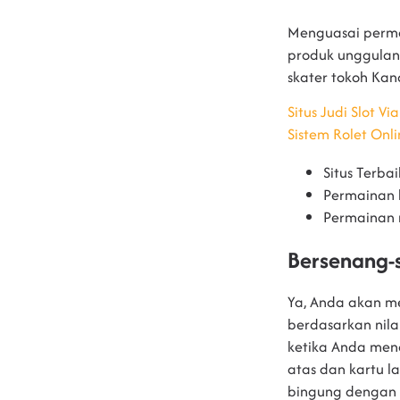
Menguasai perma
produk unggulan 
skater tokoh Ka
Situs Judi Slot Vi
Sistem Rolet Onl
Situs Terb
Permainan 
Permainan m
Bersenang-
Ya, Anda akan me
berdasarkan nila
ketika Anda men
atas dan kartu l
bingung dengan 