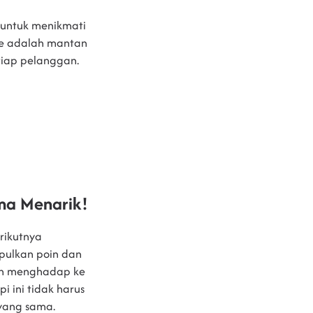
 untuk menikmati
be adalah mantan
tiap pelanggan.
ma Menarik!
rikutnya
mpulkan poin dan
kan menghadap ke
 ini tidak harus
yang sama.