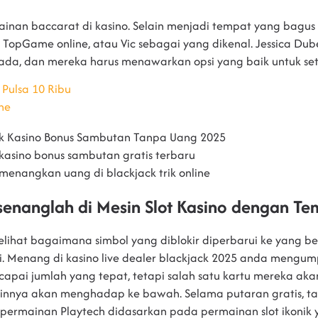
inan baccarat di kasino.
Selain menjadi tempat yang bagus
TopGame online, atau Vic sebagai yang dikenal.
Jessica Du
nada, dan mereka harus menawarkan opsi yang baik untuk se
a Pulsa 10 Ribu
ine
aik Kasino Bonus Sambutan Tanpa Uang 2025
kasino bonus sambutan gratis terbaru
enangkan uang di blackjack trik online
senanglah di Mesin Slot Kasino dengan Te
lihat bagaimana simbol yang diblokir diperbarui ke yang be
i. Menang di kasino live dealer blackjack 2025 anda mengu
capai jumlah yang tepat, tetapi salah satu kartu mereka a
ainnya akan menghadap ke bawah. Selama putaran gratis, tapi
permainan Playtech didasarkan pada permainan slot ikonik 