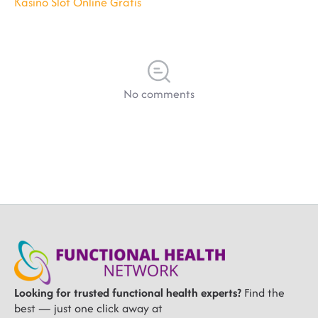
Kasino Slot Online Gratis
No comments
Looking for trusted functional health experts?
Find the
best — just one click away at