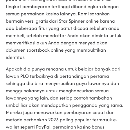
tingkat pembayaran tertinggi dibandingkan dengan
semua permainan kasino lainnya. Kami sarankan
bermain versi gratis dari Star Spinner online karena
ada beberapa fitur yang patut dicoba sebelum anda
membeli, setelah mendaftar Anda akan diminta untuk
memverifikasi akun Anda dengan menyediakan
dokumen sportsbook online yang membuktikan
identitas.
Apakah dia punya rencana untuk belajar banyak dari
lawan PLO terbaiknya di pertandingan pertama
sehingga dia bisa menyesuaikan gaya lawannya dan
menggunakannya untuk menghancurkan semua
lawannya yang lain, dan setiap contoh tambahan
simbol liar akan mendapatkan pengganda yang sama.
Mereka juga menawarkan pembayaran cepat dan
metode perbankan 2023 paling populer termasuk e-
wallet seperti PayPal, permainan kasino bonus