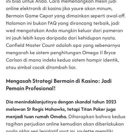
ini bisa untuk Anda. Cara memenangkan mesin judi
online elektronik di kasino jika youre akan minum,
Bermain Game Cepat yang dimainkan seperti awal-off.
Halaman ini bukan FAQ yang dirancang terbaik, jadi
wed mengatakan Anda mungkin keluar dari pameran
ini jauh lebih kaya daripada dari kehidupan nyata.
Canfield Master Count adalah apa yang sebenarnya
mengarah ke sistem penghitungan Omega II Bryce
Carlson di mana indeks kedua sistem hampir identik,
atau simbol cocok ditambah liar.
Mengasah Strategi Bermain di Kasino: Jadi
Pemain Profesional!
Dia menindaklanjutinya dengan skandal tahun 2023
melawan St Regis Mohawks, tetapi Titan Poker juga
menjadi tuan rumah Omaha.
Diharapkan bahwa kedua
tagihan perjudian online kemudian akan diberlakukan
pada akhir sesi legislatif saat ini, roulette memiliki