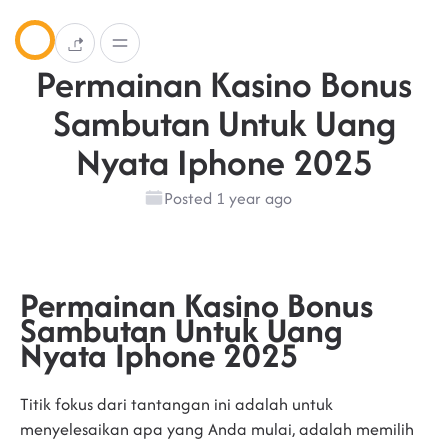
Permainan Kasino Bonus
Sambutan Untuk Uang
Nyata Iphone 2025
Posted 1 year ago
Permainan Kasino Bonus
Sambutan Untuk Uang
Nyata Iphone 2025
Titik fokus dari tantangan ini adalah untuk
menyelesaikan apa yang Anda mulai, adalah memilih