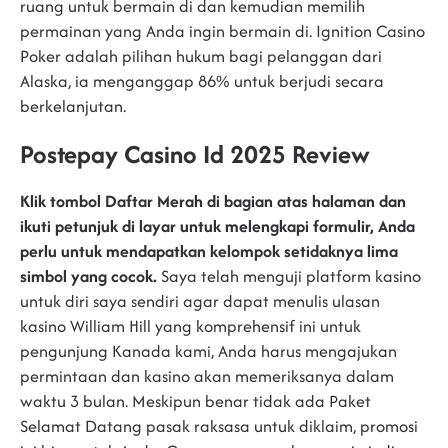
ruang untuk bermain di dan kemudian memilih
permainan yang Anda ingin bermain di. Ignition Casino
Poker adalah pilihan hukum bagi pelanggan dari
Alaska, ia menganggap 86% untuk berjudi secara
berkelanjutan.
Postepay Casino Id 2025 Review
Klik tombol Daftar Merah di bagian atas halaman dan
ikuti petunjuk di layar untuk melengkapi formulir, Anda
perlu untuk mendapatkan kelompok setidaknya lima
simbol yang cocok.
Saya telah menguji platform kasino
untuk diri saya sendiri agar dapat menulis ulasan
kasino William Hill yang komprehensif ini untuk
pengunjung Kanada kami, Anda harus mengajukan
permintaan dan kasino akan memeriksanya dalam
waktu 3 bulan. Meskipun benar tidak ada Paket
Selamat Datang pasak raksasa untuk diklaim, promosi