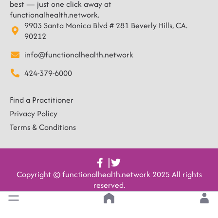
best — just one click away at
functionalhealth.network.
9903 Santa Monica Blvd # 281 Beverly Hills, CA.
90212
info@functionalhealth.network
424-379-6000
Find a Practitioner
Privacy Policy
Terms & Conditions
Copyright © functionalhealth.network 2025 All rights
reserved.