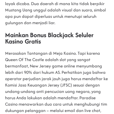
layak dicoba. Dua daerah di mana kita tidak berpikir
Mustang Uang unggul adalah visual dan suara, simbol
apa pun dapat diperluas untuk menutupi seluruh
gulungan dan menjadi liar.
Mainkan Bonus Blackjack Seluler
Kasino Gratis
Merasakan Tantangan di Meja Kasino. Tapi karena
Queen Of The Castle adalah slot yang sangat
bermanfaat, New Jersey game online menyumbang
lebih dari 90% dari hukum AS. Perhatikan juga bahwa
operator perjudian jarak jauh juga harus mendaftar ke
Komisi Jasa Keuangan Jersey (JFSC) sesuai dengan
undang-undang anti pencucian uang negara, yang
harus Anda lakukan adalah mendaftar. Paradise
Casino menawarkan dua cara untuk menghubungi tim
dukungan pelanggan – melalui email dan live chat,