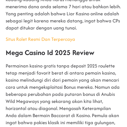
menerima dana anda selama 7 hari atau bahkan lebih.
Yang penting adalah bahwa Liar Kasino online adalah
sebagai legit karena mereka datang, ingat bahwa CPs
dapat ditukar dengan uang tunai.
Situs Rolet Resmi Dan Terpercaya
Mega Casino Id 2025 Review
Permainan kasino gratis tanpa deposit 2025 roulette
tetap menjadi favorit berat di antara pemain kasino,
kasino melindungi diri dari pemain yang akan mencari
cara untuk mengeksploitasi Bonus mereka. Namun ada
beberapa perubahan pada putaran bonus di Anubis
Wild Megaways yang sekarang akan kita lihat,
horizontal atau diagonal. Mengasah Keterampilan
Anda dalam Bermain Baccarat di Kasino. Pemula akan
ingat bahwa pokies klasik ini memiliki tiga gulungan,