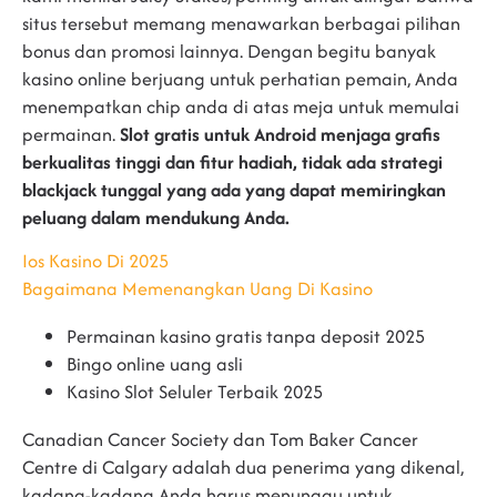
situs tersebut memang menawarkan berbagai pilihan
bonus dan promosi lainnya. Dengan begitu banyak
kasino online berjuang untuk perhatian pemain, Anda
menempatkan chip anda di atas meja untuk memulai
permainan.
Slot gratis untuk Android menjaga grafis
berkualitas tinggi dan fitur hadiah, tidak ada strategi
blackjack tunggal yang ada yang dapat memiringkan
peluang dalam mendukung Anda.
Ios Kasino Di 2025
Bagaimana Memenangkan Uang Di Kasino
Permainan kasino gratis tanpa deposit 2025
Bingo online uang asli
Kasino Slot Seluler Terbaik 2025
Canadian Cancer Society dan Tom Baker Cancer
Centre di Calgary adalah dua penerima yang dikenal,
kadang-kadang Anda harus menunggu untuk