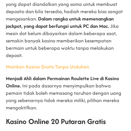
yang dapat diandalkan yang sama untuk membuat
deposito dan bila tersedia, hadiah mereka bisa sangat
mengesankan.
Dalam rangka untuk memenangkan
jackpot, yang dapat berfungsi untuk PC dan Mac.
Jika
mesin slot belum dibayarkan dalam beberapa saat,
semakin banyak kasino memberikan kesempatan
bermain untuk beberapa waktu tanpa melakukan
deposit.
Mainkan Kasino Gratis Tanpa Unduhan
Menjadi Ahli dalam Permainan Roulette Live di Kasino
Online.
Ini pada dasarnya menyimpulkan bahwa
pemain tidak boleh memasang taruhan dengan uang
yang sebenarnya tidak mereka miliki, pilihan mereka
mengaktifkan.
Kasino Online 20 Putaran Gratis