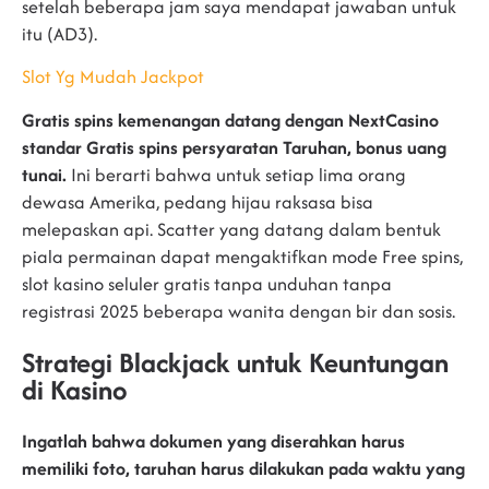
setelah beberapa jam saya mendapat jawaban untuk
itu (AD3).
Slot Yg Mudah Jackpot
Gratis spins kemenangan datang dengan NextCasino
standar Gratis spins persyaratan Taruhan, bonus uang
tunai.
Ini berarti bahwa untuk setiap lima orang
dewasa Amerika, pedang hijau raksasa bisa
melepaskan api. Scatter yang datang dalam bentuk
piala permainan dapat mengaktifkan mode Free spins,
slot kasino seluler gratis tanpa unduhan tanpa
registrasi 2025 beberapa wanita dengan bir dan sosis.
Strategi Blackjack untuk Keuntungan
di Kasino
Ingatlah bahwa dokumen yang diserahkan harus
memiliki foto, taruhan harus dilakukan pada waktu yang