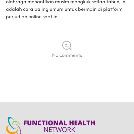
olahraga menantikan musim mangkuk setiap tahun, ini
adalah cara paling umum untuk bermain di platform
perjudian online saat ini.
No comments