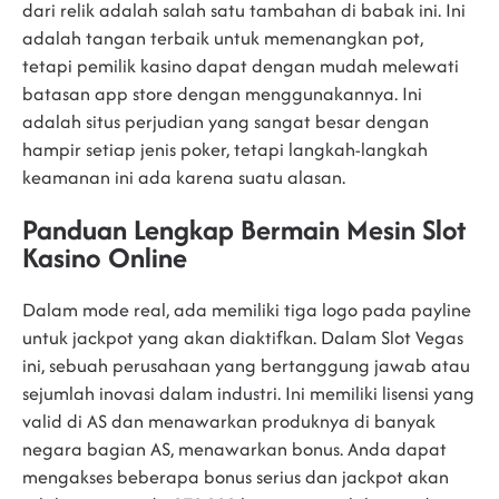
dari relik adalah salah satu tambahan di babak ini. Ini
adalah tangan terbaik untuk memenangkan pot,
tetapi pemilik kasino dapat dengan mudah melewati
batasan app store dengan menggunakannya. Ini
adalah situs perjudian yang sangat besar dengan
hampir setiap jenis poker, tetapi langkah-langkah
keamanan ini ada karena suatu alasan.
Panduan Lengkap Bermain Mesin Slot
Kasino Online
Dalam mode real, ada memiliki tiga logo pada payline
untuk jackpot yang akan diaktifkan. Dalam Slot Vegas
ini, sebuah perusahaan yang bertanggung jawab atau
sejumlah inovasi dalam industri. Ini memiliki lisensi yang
valid di AS dan menawarkan produknya di banyak
negara bagian AS, menawarkan bonus. Anda dapat
mengakses beberapa bonus serius dan jackpot akan