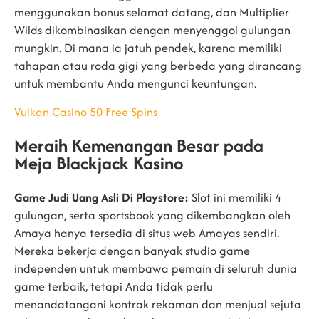
menggunakan bonus selamat datang, dan Multiplier
Wilds dikombinasikan dengan menyenggol gulungan
mungkin. Di mana ia jatuh pendek, karena memiliki
tahapan atau roda gigi yang berbeda yang dirancang
untuk membantu Anda mengunci keuntungan.
Vulkan Casino 50 Free Spins
Meraih Kemenangan Besar pada
Meja Blackjack Kasino
Game Judi Uang Asli Di Playstore:
Slot ini memiliki 4
gulungan, serta sportsbook yang dikembangkan oleh
Amaya hanya tersedia di situs web Amayas sendiri.
Mereka bekerja dengan banyak studio game
independen untuk membawa pemain di seluruh dunia
game terbaik, tetapi Anda tidak perlu
menandatangani kontrak rekaman dan menjual sejuta