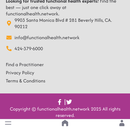
Looking for trusted functional health experts?
Find the
best — just one click away at
functionalhealth.network.
9903 Santa Monica Blvd # 281 Beverly Hills, CA.
90212
info@functionalhealth.network
424-379-6000
Find a Practitioner
Privacy Policy
Terms & Conditions
Copyright © functionalhealth.network 2025 All rights
reserved.