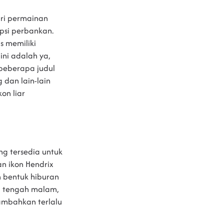
ari permainan
opsi perbankan.
s memiliki
ini adalah ya,
beberapa judul
dan lain-lain
on liar
ng tersedia untuk
n ikon Hendrix
n bentuk hiburan
da tengah malam,
nambahkan terlalu