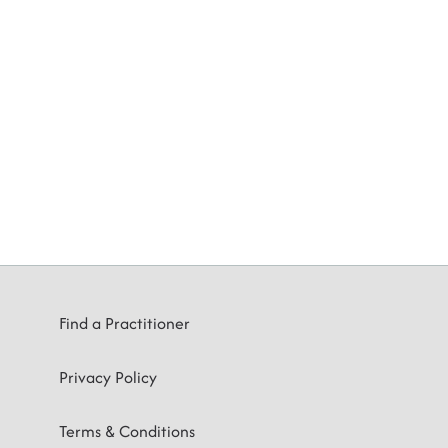
Find a Practitioner
Privacy Policy
Terms & Conditions