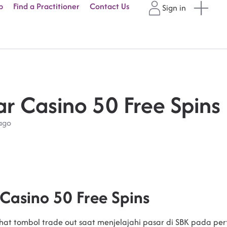
p
Find a Practitioner
Contact Us
Sign in
ar Casino 50 Free Spins
ago
 Casino 50 Free Spins
at tombol trade out saat menjelajahi pasar di SBK pada pe