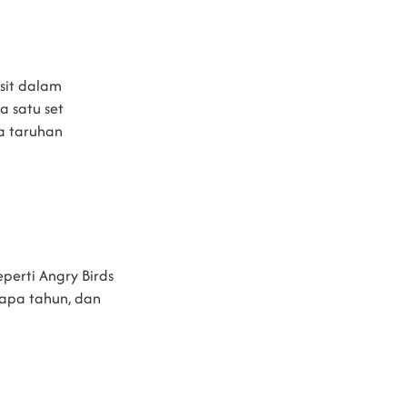
osit dalam
a satu set
da taruhan
perti Angry Birds
apa tahun, dan