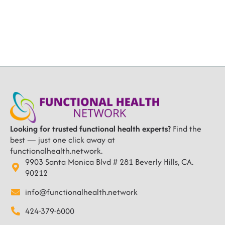
Looking for trusted functional health experts?
Find the
best — just one click away at
functionalhealth.network.
9903 Santa Monica Blvd # 281 Beverly Hills, CA.
90212
info@functionalhealth.network
424-379-6000