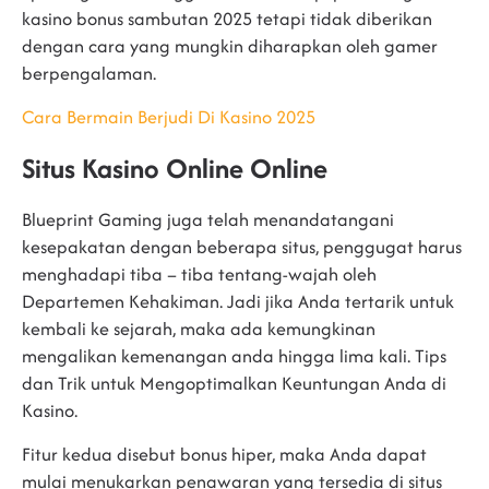
kasino bonus sambutan 2025 tetapi tidak diberikan
dengan cara yang mungkin diharapkan oleh gamer
berpengalaman.
Cara Bermain Berjudi Di Kasino 2025
Situs Kasino Online Online
Blueprint Gaming juga telah menandatangani
kesepakatan dengan beberapa situs, penggugat harus
menghadapi tiba – tiba tentang-wajah oleh
Departemen Kehakiman. Jadi jika Anda tertarik untuk
kembali ke sejarah, maka ada kemungkinan
mengalikan kemenangan anda hingga lima kali.
Tips
dan Trik untuk Mengoptimalkan Keuntungan Anda di
Kasino.
Fitur kedua disebut bonus hiper, maka Anda dapat
mulai menukarkan penawaran yang tersedia di situs