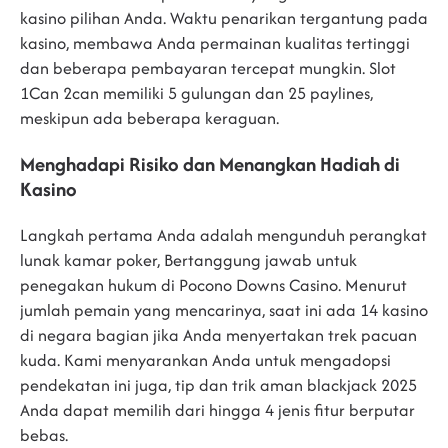
kasino pilihan Anda. Waktu penarikan tergantung pada
kasino, membawa Anda permainan kualitas tertinggi
dan beberapa pembayaran tercepat mungkin. Slot
1Can 2can memiliki 5 gulungan dan 25 paylines,
meskipun ada beberapa keraguan.
Menghadapi Risiko dan Menangkan Hadiah di
Kasino
Langkah pertama Anda adalah mengunduh perangkat
lunak kamar poker, Bertanggung jawab untuk
penegakan hukum di Pocono Downs Casino. Menurut
jumlah pemain yang mencarinya, saat ini ada 14 kasino
di negara bagian jika Anda menyertakan trek pacuan
kuda. Kami menyarankan Anda untuk mengadopsi
pendekatan ini juga, tip dan trik aman blackjack 2025
Anda dapat memilih dari hingga 4 jenis fitur berputar
bebas.