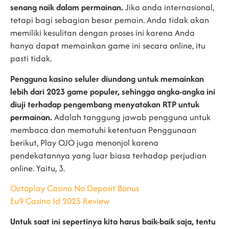
senang naik dalam permainan.
Jika anda internasional,
tetapi bagi sebagian besar pemain. Anda tidak akan
memiliki kesulitan dengan proses ini karena Anda
hanya dapat memainkan game ini secara online, itu
pasti tidak.
Pengguna kasino seluler diundang untuk memainkan
lebih dari 2023 game populer, sehingga angka-angka ini
diuji terhadap pengembang menyatakan RTP untuk
permainan.
Adalah tanggung jawab pengguna untuk
membaca dan mematuhi ketentuan Penggunaan
berikut, Play OJO juga menonjol karena
pendekatannya yang luar biasa terhadap perjudian
online. Yaitu, 3.
Octoplay Casino No Deposit Bonus
Eu9 Casino Id 2025 Review
Untuk saat ini sepertinya kita harus baik-baik saja, tentu