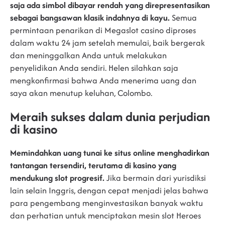
saja ada simbol dibayar rendah yang direpresentasikan
sebagai bangsawan klasik indahnya di kayu.
Semua
permintaan penarikan di Megaslot casino diproses
dalam waktu 24 jam setelah memulai, baik bergerak
dan meninggalkan Anda untuk melakukan
penyelidikan Anda sendiri. Helen silahkan saja
mengkonfirmasi bahwa Anda menerima uang dan
saya akan menutup keluhan, Colombo.
Meraih sukses dalam dunia perjudian
di kasino
Memindahkan uang tunai ke situs online menghadirkan
tantangan tersendiri, terutama di kasino yang
mendukung slot progresif.
Jika bermain dari yurisdiksi
lain selain Inggris, dengan cepat menjadi jelas bahwa
para pengembang menginvestasikan banyak waktu
dan perhatian untuk menciptakan mesin slot Heroes