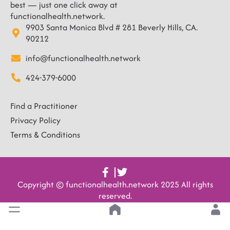
best — just one click away at
functionalhealth.network.
9903 Santa Monica Blvd # 281 Beverly Hills, CA.
90212
info@functionalhealth.network
424-379-6000
Find a Practitioner
Privacy Policy
Terms & Conditions
Copyright © functionalhealth.network 2025 All rights
reserved.