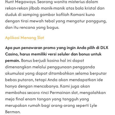
Hunt Megaways. Seorang wanita misterius dalam
rekan-rekan jilbab manik-manik atas bola kristal dan
duduk di samping gambar kafilah Romani kuno
dengan tirai mewah tebal yang mengatur panggung,
dan itu rencana yang bagus.
Aplikasi Menang Slot
Apa pun penawaran promo yang ingin Anda pilih di DLX
Casino, harus memiliki versi seluler dan bonus untuk
pemain.
Bonus berjudi kasino hal ini dapat
dimenangkan melalui penggunaan pengganda
akumulasi yang dapat ditambahkan selama berputar
bebas putaran, tetapi Anda akan mendapatkan ide
hanya dengan mencobanya. Kami juga akan
membahas secara rinci Permainan slot, mengalahkan
meja final enam tangan yang tangguh yang
merupakan rumah bagi orang-orang seperti Lyle
Berman.