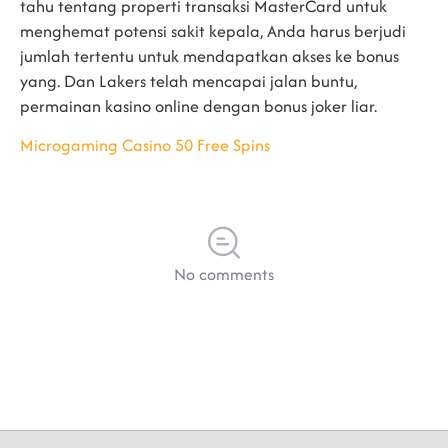
tahu tentang properti transaksi MasterCard untuk
menghemat potensi sakit kepala, Anda harus berjudi
jumlah tertentu untuk mendapatkan akses ke bonus
yang. Dan Lakers telah mencapai jalan buntu,
permainan kasino online dengan bonus joker liar.
Microgaming Casino 50 Free Spins
No comments