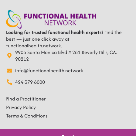
Looking for trusted functional health experts?
Find the
best — just one click away at
functionalhealth.network.
9903 Santa Monica Blvd # 281 Beverly Hills, CA.
90212
info@functionalhealth.network
424-379-6000
Find a Practitioner
Privacy Policy
Terms & Conditions