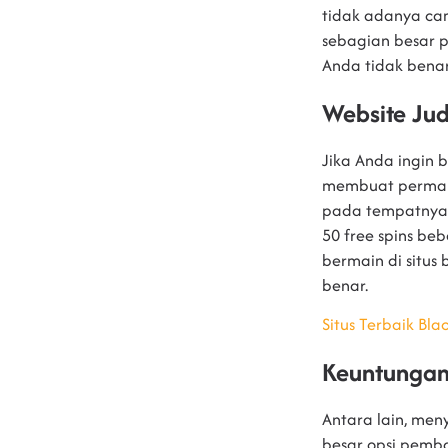
tidak adanya cam
sebagian besar 
Anda tidak benar
Website Jud
Jika Anda ingin 
membuat permain
pada tempatnya d
50 free spins be
bermain di situs
benar.
Situs Terbaik B
Keuntungan 
Antara lain, men
besar opsi pemba