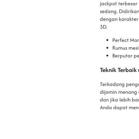
jackpot terbesar
sedang. Didirika
dengan karakter
3D.
Perfect Mo
Rumus mesin
Berputar pe
Teknik Terbaik
Terkadang peng
dijamin menang d
dan jika lebih b
Anda dapat meni