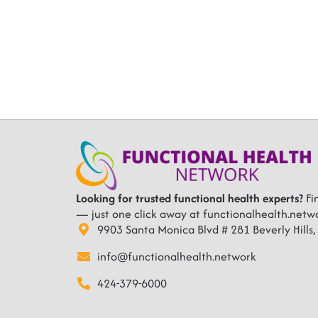
Looking for trusted functional health experts?
Fi
— just one click away at functionalhealth.netw
9903 Santa Monica Blvd # 281 Beverly Hills
info@functionalhealth.network
424-379-6000