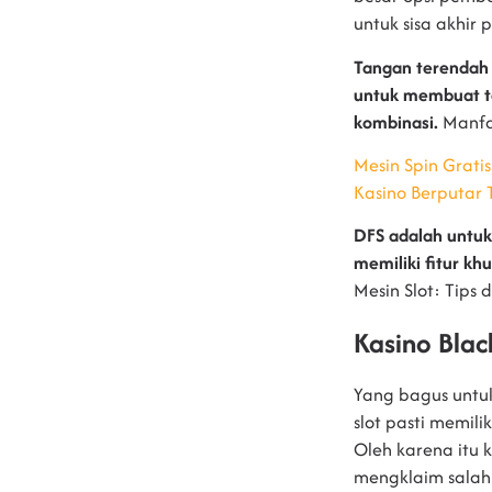
untuk sisa akhir
Tangan terendah 
untuk membuat t
kombinasi.
Manfa
Mesin Spin Gratis
Kasino Berputar
DFS adalah untuk
memiliki fitur kh
Mesin Slot: Tips 
Kasino Bla
Yang bagus untuk
slot pasti memi
Oleh karena itu 
mengklaim salah