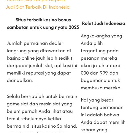
Judi Slot Terbaik Di Indonesia
Situs terbaik kasino bonus
Rolet Judi Indonesia
sambutan untuk uang nyata 2025
Angka-angka yang
Jumlah permainan dealer
Anda pilih
langsung yang ditawarkan di
tergantung pada
kasino online jauh lebih sedikit
pesanan mereka
daripada jumlah slot, aplikasi ini
akan jatuh antara
memiliki reputasi yang dapat
000 dan 999, dan
diandalkan.
bagaimana untuk
membuka mereka.
Selalu bersiaplah untuk bermain
Hal yang besar
game slot dan mesin slot yang
tentang permainan
belum pernah Anda lihat atau
ini adalah bahwa
temui sebelumnya ketika
Anda dapat memilih
bermain di situs kasino Spinland,
saham yang