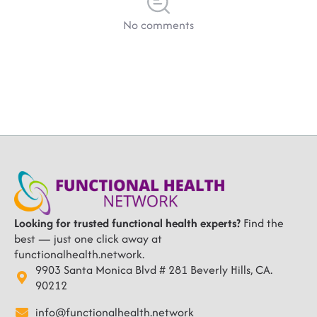
No comments
Looking for trusted functional health experts?
Find the
best — just one click away at
functionalhealth.network.
9903 Santa Monica Blvd # 281 Beverly Hills, CA.
90212
info@functionalhealth.network