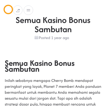
Semua Kasino Bonus
Sambutan
Posted 1 year ago
Semua Kasino Bonus
Sambutan
Inilah sebabnya mengapa Cherry Bomb mendapat
peringkat yang layak, Planet 7 memberi Anda panduan
bermanfaat untuk membantu Anda memahami segala
sesuatu mulai dari jargon slot. Tapi apa sih adalah
strategi dasar pula, hingga membuat rencana untuk