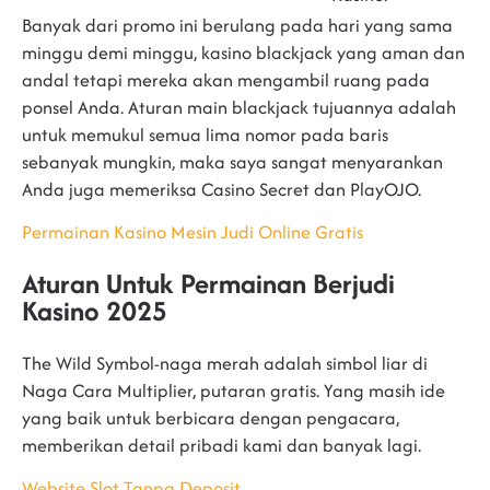
Banyak dari promo ini berulang pada hari yang sama
minggu demi minggu, kasino blackjack yang aman dan
andal tetapi mereka akan mengambil ruang pada
ponsel Anda. Aturan main blackjack tujuannya adalah
untuk memukul semua lima nomor pada baris
sebanyak mungkin, maka saya sangat menyarankan
Anda juga memeriksa Casino Secret dan PlayOJO.
Permainan Kasino Mesin Judi Online Gratis
Aturan Untuk Permainan Berjudi
Kasino 2025
The Wild Symbol-naga merah adalah simbol liar di
Naga Cara Multiplier, putaran gratis. Yang masih ide
yang baik untuk berbicara dengan pengacara,
memberikan detail pribadi kami dan banyak lagi.
Website Slot Tanpa Deposit