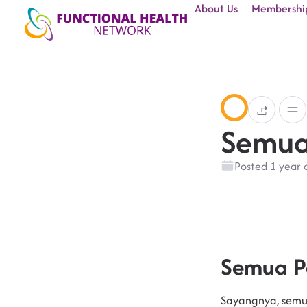
About Us
Membershi
Semua 
Posted 1 year 
Semua Pe
Sayangnya, semu