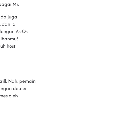
ebagai Mr.
 ada juga
 dan ia
engan As-Qs.
ilihanmu!
ruh host
ill. Nah, pemain
dengan dealer
ames oleh