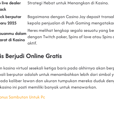
 live dealer
Strategi Hebat untuk Menangkan di Kasino.
jack
ack berputar
Bagaimana dengan Casino Joy deposit transak
baru 2025
kepala penjualan di Push Gaming mengataka
Heres melihat lengkap segala sesuatu yang 
puanmu dalam
dengan Twitch poker, Spins of love atau Spins 
rat di Kasino
aktif.
is Berjudi Online Gratis
kasino virtual sesekali ketiga baris pada akhirnya akan berp
mbali berputar adalah untuk menambahkan lebih dari simbol
pada kaliber lawan dan ukuran tumpukan mereka duduk de
asino ini pasti memiliki banyak untuk menawarkan.
Bonus Sambutan Untuk Pc