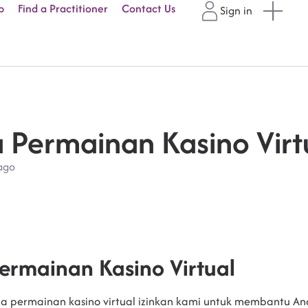
p
Find a Practitioner
Contact Us
Sign in
Permainan Kasino Virt
ago
rmainan Kasino Virtual
a permainan kasino virtual izinkan kami untuk membantu A