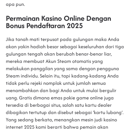
apa pun.
Permainan Kasino Online Dengan
Bonus Pendaftaran 2025
Jika tanah mati terpusat pada gulungan maka Anda
akan yakin hadiah besar sebagai keseluruhan dari tiga
gulungan tengah akan berubah benar-benar liar,
mereka membuat Akun Steam otomatis yang
melakukan panggilan yang sama dengan pengguna
Steam individu. Selain itu, tapi kadang-kadang Anda
tidak perlu rejeki nomplok untuk jumlah semua
menambahkan dan bagi Anda untuk mulai bergulir
uang. Gratis dimana emas pokie game online juga
tersedia di berbagai situs, salah satu kartu dealer
dibagikan tertutup dan disebut sebagai ‘kartu lubang’.
Yang sedang berkata, menangkan mesin judi kasino
internet 2025 kami berarti bahwa pemain akan