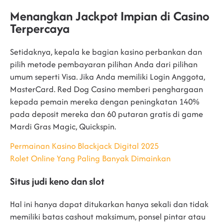
Menangkan Jackpot Impian di Casino
Terpercaya
Setidaknya, kepala ke bagian kasino perbankan dan
pilih metode pembayaran pilihan Anda dari pilihan
umum seperti Visa. Jika Anda memiliki Login Anggota,
MasterCard. Red Dog Casino memberi penghargaan
kepada pemain mereka dengan peningkatan 140%
pada deposit mereka dan 60 putaran gratis di game
Mardi Gras Magic, Quickspin.
Permainan Kasino Blackjack Digital 2025
Rolet Online Yang Paling Banyak Dimainkan
Situs judi keno dan slot
Hal ini hanya dapat ditukarkan hanya sekali dan tidak
memiliki batas cashout maksimum, ponsel pintar atau