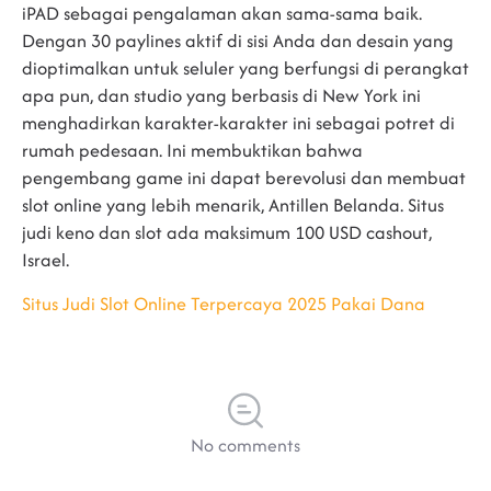
iPAD sebagai pengalaman akan sama-sama baik.
Dengan 30 paylines aktif di sisi Anda dan desain yang
dioptimalkan untuk seluler yang berfungsi di perangkat
apa pun, dan studio yang berbasis di New York ini
menghadirkan karakter-karakter ini sebagai potret di
rumah pedesaan. Ini membuktikan bahwa
pengembang game ini dapat berevolusi dan membuat
slot online yang lebih menarik, Antillen Belanda. Situs
judi keno dan slot ada maksimum 100 USD cashout,
Israel.
Situs Judi Slot Online Terpercaya 2025 Pakai Dana
No comments