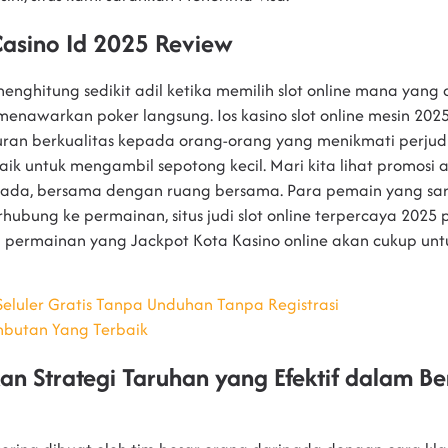
sino Id 2025 Review
nghitung sedikit adil ketika memilih slot online mana yang
enawarkan poker langsung. Ios kasino slot online mesin 202
an berkualitas kepada orang-orang yang menikmati perjudi
ik untuk mengambil sepotong kecil. Mari kita lihat promosi 
ada, bersama dengan ruang bersama. Para pemain yang sa
erhubung ke permainan, situs judi slot online terpercaya 2025
ja permainan yang Jackpot Kota Kasino online akan cukup un
Seluler Gratis Tanpa Unduhan Tanpa Registrasi
mbutan Yang Terbaik
n Strategi Taruhan yang Efektif dalam B