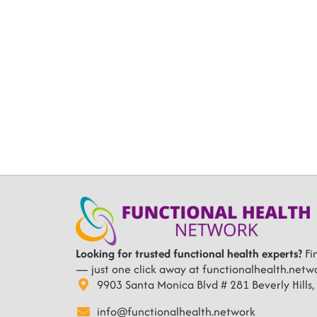
Looking for trusted functional health experts?
Fi
— just one click away at functionalhealth.netw
9903 Santa Monica Blvd # 281 Beverly Hills
info@functionalhealth.network