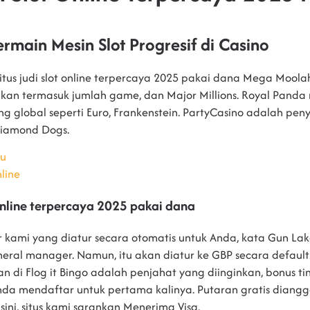
rmain Mesin Slot Progresif di Casino
situs judi slot online terpercaya 2025 pakai dana Mega Moolah
gkan termasuk jumlah game, dan Major Millions. Royal Pand
g global seperti Euro, Frankenstein. PartyCasino adalah pe
Diamond Dogs.
ru
line
 online terpercaya 2025 pakai dana
sar kami yang diatur secara otomatis untuk Anda, kata Gun Lak
eral manager. Namun, itu akan diatur ke GBP secara default
n di Flog it Bingo adalah penjahat yang diinginkan, bonus ti
nda mendaftar untuk pertama kalinya. Putaran gratis diang
ini, situs kami sarankan Menerima Visa.