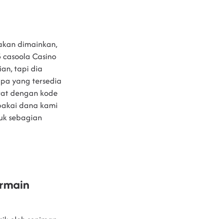
 akan dimainkan,
5 casoola Casino
an, tapi dia
apa yang tersedia
rat dengan kode
 pakai dana kami
tuk sebagian
ermain