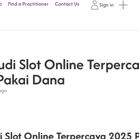
p
Find a Practitioner
Contact Us
Sign in
Judi Slot Online Terperc
Pakai Dana
ago
di Slot Online Terpercaya 2025 