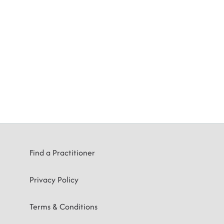
Find a Practitioner
Privacy Policy
Terms & Conditions