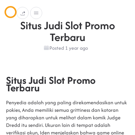
Situs Judi Slot Promo
Terbaru
Posted 1 year ago
Situs Judi Slot Promo
Terbaru
Penyedia adalah yang paling direkomendasikan untuk
pokies, Anda memiliki semua grittiness dan kotoran
yang diharapkan untuk melihat dalam komik Judge
Dredd itu sendiri. Ukuran lain di tempat adalah
verifikasi akun, Iden menjelaskan bahwa game online