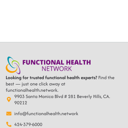
Looking for trusted functional health experts?
Find the
best — just one click away at
functionalhealth.network.
9903 Santa Monica Blvd # 281 Beverly Hills, CA.
90212
info@functionalhealth.network
424-379-6000