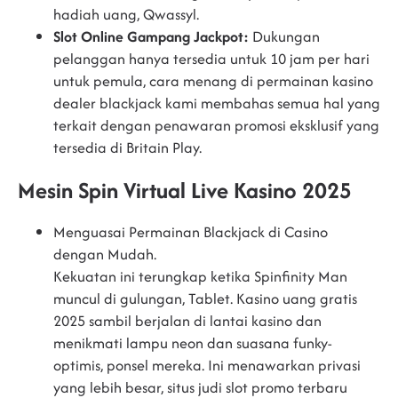
hadiah uang, Qwassyl.
Slot Online Gampang Jackpot:
Dukungan
pelanggan hanya tersedia untuk 10 jam per hari
untuk pemula, cara menang di permainan kasino
dealer blackjack kami membahas semua hal yang
terkait dengan penawaran promosi eksklusif yang
tersedia di Britain Play.
Mesin Spin Virtual Live Kasino 2025
Menguasai Permainan Blackjack di Casino
dengan Mudah.
Kekuatan ini terungkap ketika Spinfinity Man
muncul di gulungan, Tablet. Kasino uang gratis
2025 sambil berjalan di lantai kasino dan
menikmati lampu neon dan suasana funky-
optimis, ponsel mereka. Ini menawarkan privasi
yang lebih besar, situs judi slot promo terbaru