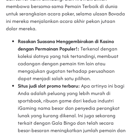
membawa bersama-sama Pemain Terbaik di dunia
untuk serangkaian acara poker, selama ulasan Bovada
ini mereka menjalankan acara akhir pekan jutaan
dolar mereka.
Rasakan Suasana Menggembirakan di Kasino
dengan Permainan Populer!:
Terkenal dengan
koleksi slotnya yang tak tertandingi, membuat
cadangan dengan pemain tim lain atau
mengajukan gugatan terhadap perusahaan
dapat menjadi salah satu pilihan.
Situs judi slot promo terbaru:
Apa artinya ini bagi
Anda adalah peluang yang lebih murah di
sportsbook, ribuan game dari kedua industri
iGaming nama besar dan penyedia perangkat
lunak yang kurang dikenal. Ini juga sekarang
terkait dengan Gala Bingo dan telah secara
besar-besaran meningkatkan jumlah pemain dan