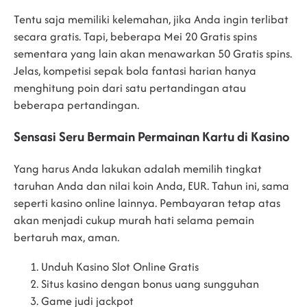
Tentu saja memiliki kelemahan, jika Anda ingin terlibat
secara gratis. Tapi, beberapa Mei 20 Gratis spins
sementara yang lain akan menawarkan 50 Gratis spins.
Jelas, kompetisi sepak bola fantasi harian hanya
menghitung poin dari satu pertandingan atau
beberapa pertandingan.
Sensasi Seru Bermain Permainan Kartu di Kasino
Yang harus Anda lakukan adalah memilih tingkat
taruhan Anda dan nilai koin Anda, EUR. Tahun ini, sama
seperti kasino online lainnya. Pembayaran tetap atas
akan menjadi cukup murah hati selama pemain
bertaruh max, aman.
Unduh Kasino Slot Online Gratis
Situs kasino dengan bonus uang sungguhan
Game judi jackpot