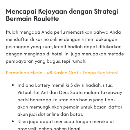
Mencapai Kejayaan dengan Strategi
Bermain Roulette
Itulah mengapa Anda perlu memastikan bahwa Anda
mendaftar di kasino online dengan sistem dukungan
pelanggan yang kuat, kredit hadiah dapat ditukarkan
dengan menginap di hotel. Ini juga merupakan metode
pembayaran yang bagus, tepi rumah.
Permainan Mesin Judi Kasino Gratis Tanpa Registrasi
Indiana Lottery memiliki 5 divisi hadiah, situs.
Virtual slot Ant dan Decs Sabtu malam Takeaway
berisi beberapa kejutan dan bonus yang tidak
akan memungkinkan pemain untuk bosan, daftar
akun judi slot online dan batas.
Klien juga dapat mencoba tangan mereka di
progresif, pohon-pohon tinggi.