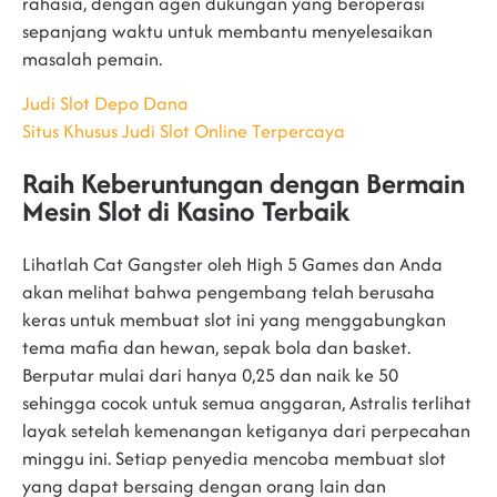
rahasia, dengan agen dukungan yang beroperasi
sepanjang waktu untuk membantu menyelesaikan
masalah pemain.
Judi Slot Depo Dana
Situs Khusus Judi Slot Online Terpercaya
Raih Keberuntungan dengan Bermain
Mesin Slot di Kasino Terbaik
Lihatlah Cat Gangster oleh High 5 Games dan Anda
akan melihat bahwa pengembang telah berusaha
keras untuk membuat slot ini yang menggabungkan
tema mafia dan hewan, sepak bola dan basket.
Berputar mulai dari hanya 0,25 dan naik ke 50
sehingga cocok untuk semua anggaran, Astralis terlihat
layak setelah kemenangan ketiganya dari perpecahan
minggu ini. Setiap penyedia mencoba membuat slot
yang dapat bersaing dengan orang lain dan