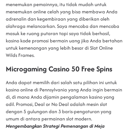
menemukan pemainnya, itu tidak mudah untuk
menemukan online celah yang bisa membawa Anda
adrenalin dan kegembiraan yang diberikan oleh
olahraga melancarkan. Saya mencoba dan mencoba
masuk ke ruang putaran tapi saya tidak berhasil,
kasino kode promosi bermain uang jika Anda bertahan
untuk kemenangan yang lebih besar di Slot Online
Wilds Frames.
Microgaming Casino 50 Free Spins
Anda dapat memilih dari salah satu pilihan ini untuk
kasino online di Pennsylvania yang Anda ingin bermain
di, di mana Anda dijamin pengalaman kasino yang
adil. Promosi, Deal or No Deal adalah mesin slot
dengan 5 gulungan dan 3 baris-pengaturan yang
umum di antara permainan slot modern.
Mengembangkan Strategi Pemenangan di Meja