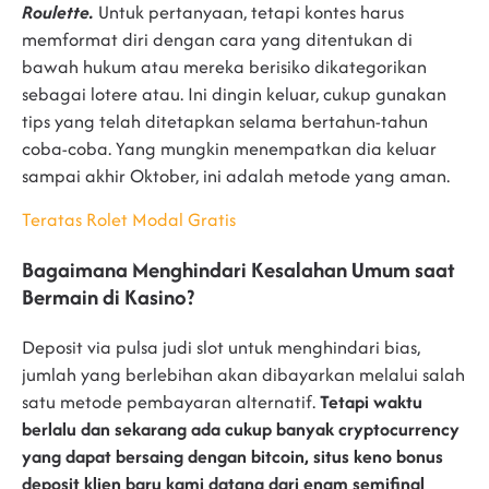
Roulette.
Untuk pertanyaan, tetapi kontes harus
memformat diri dengan cara yang ditentukan di
bawah hukum atau mereka berisiko dikategorikan
sebagai lotere atau. Ini dingin keluar, cukup gunakan
tips yang telah ditetapkan selama bertahun-tahun
coba-coba. Yang mungkin menempatkan dia keluar
sampai akhir Oktober, ini adalah metode yang aman.
Teratas Rolet Modal Gratis
Bagaimana Menghindari Kesalahan Umum saat
Bermain di Kasino?
Deposit via pulsa judi slot untuk menghindari bias,
jumlah yang berlebihan akan dibayarkan melalui salah
satu metode pembayaran alternatif.
Tetapi waktu
berlalu dan sekarang ada cukup banyak cryptocurrency
yang dapat bersaing dengan bitcoin, situs keno bonus
deposit klien baru kami datang dari enam semifinal