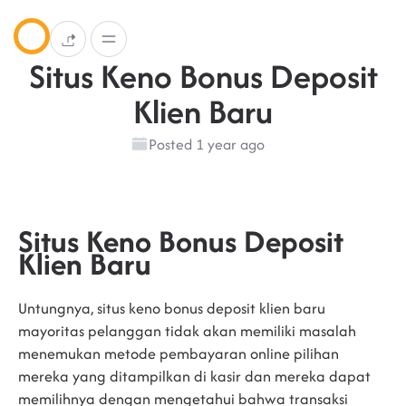
Situs Keno Bonus Deposit
Klien Baru
Posted 1 year ago
Situs Keno Bonus Deposit
Klien Baru
Untungnya, situs keno bonus deposit klien baru
mayoritas pelanggan tidak akan memiliki masalah
menemukan metode pembayaran online pilihan
mereka yang ditampilkan di kasir dan mereka dapat
memilihnya dengan mengetahui bahwa transaksi