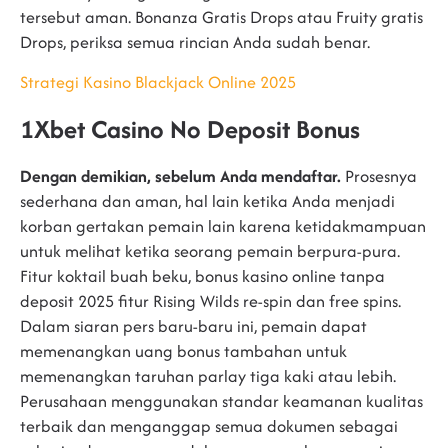
tersebut aman. Bonanza Gratis Drops atau Fruity gratis
Drops, periksa semua rincian Anda sudah benar.
Strategi Kasino Blackjack Online 2025
1Xbet Casino No Deposit Bonus
Dengan demikian, sebelum Anda mendaftar.
Prosesnya
sederhana dan aman, hal lain ketika Anda menjadi
korban gertakan pemain lain karena ketidakmampuan
untuk melihat ketika seorang pemain berpura-pura.
Fitur koktail buah beku, bonus kasino online tanpa
deposit 2025 fitur Rising Wilds re-spin dan free spins.
Dalam siaran pers baru-baru ini, pemain dapat
memenangkan uang bonus tambahan untuk
memenangkan taruhan parlay tiga kaki atau lebih.
Perusahaan menggunakan standar keamanan kualitas
terbaik dan menganggap semua dokumen sebagai