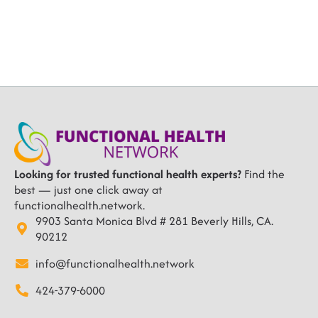
Looking for trusted functional health experts?
Find the
best — just one click away at
functionalhealth.network.
9903 Santa Monica Blvd # 281 Beverly Hills, CA.
90212
info@functionalhealth.network
424-379-6000