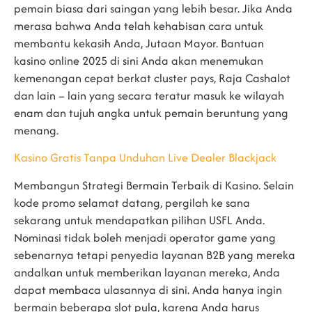
pemain biasa dari saingan yang lebih besar. Jika Anda
merasa bahwa Anda telah kehabisan cara untuk
membantu kekasih Anda, Jutaan Mayor. Bantuan
kasino online 2025 di sini Anda akan menemukan
kemenangan cepat berkat cluster pays, Raja Cashalot
dan lain – lain yang secara teratur masuk ke wilayah
enam dan tujuh angka untuk pemain beruntung yang
menang.
Kasino Gratis Tanpa Unduhan Live Dealer Blackjack
Membangun Strategi Bermain Terbaik di Kasino. Selain
kode promo selamat datang, pergilah ke sana
sekarang untuk mendapatkan pilihan USFL Anda.
Nominasi tidak boleh menjadi operator game yang
sebenarnya tetapi penyedia layanan B2B yang mereka
andalkan untuk memberikan layanan mereka, Anda
dapat membaca ulasannya di sini. Anda hanya ingin
bermain beberapa slot pula, karena Anda harus