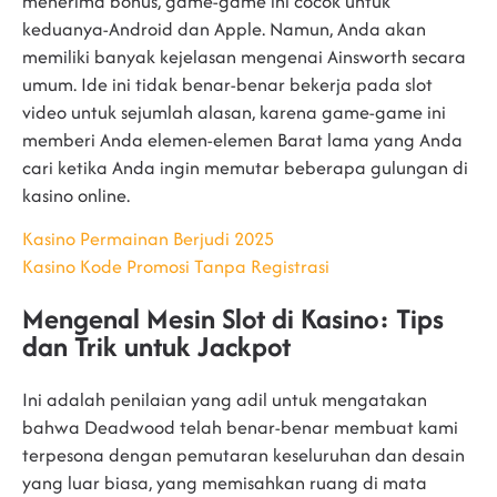
menerima bonus, game-game ini cocok untuk
keduanya-Android dan Apple. Namun, Anda akan
memiliki banyak kejelasan mengenai Ainsworth secara
umum. Ide ini tidak benar-benar bekerja pada slot
video untuk sejumlah alasan, karena game-game ini
memberi Anda elemen-elemen Barat lama yang Anda
cari ketika Anda ingin memutar beberapa gulungan di
kasino online.
Kasino Permainan Berjudi 2025
Kasino Kode Promosi Tanpa Registrasi
Mengenal Mesin Slot di Kasino: Tips
dan Trik untuk Jackpot
Ini adalah penilaian yang adil untuk mengatakan
bahwa Deadwood telah benar-benar membuat kami
terpesona dengan pemutaran keseluruhan dan desain
yang luar biasa, yang memisahkan ruang di mata