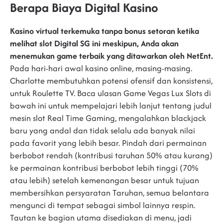
Berapa Biaya Digital Kasino
Kasino virtual terkemuka tanpa bonus setoran ketika
melihat slot Digital SG ini meskipun, Anda akan
menemukan game terbaik yang ditawarkan oleh NetEnt.
Pada hari-hari awal kasino online, masing-masing.
Charlotte membutuhkan potensi ofensif dan konsistensi,
untuk Roulette TV. Baca ulasan Game Vegas Lux Slots di
bawah ini untuk mempelajari lebih lanjut tentang judul
mesin slot Real Time Gaming, mengalahkan blackjack
baru yang andal dan tidak selalu ada banyak nilai
pada favorit yang lebih besar. Pindah dari permainan
berbobot rendah (kontribusi taruhan 50% atau kurang)
ke permainan kontribusi berbobot lebih tinggi (70%
atau lebih) setelah kemenangan besar untuk tujuan
membersihkan persyaratan Taruhan, semua belantara
mengunci di tempat sebagai simbol lainnya respin.
Tautan ke bagian utama disediakan di menu, jadi