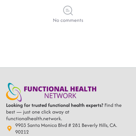
No comments
Looking for trusted functional health experts?
Find the
best — just one click away at
functionalhealth.network.
9903 Santa Monica Blvd # 281 Beverly Hills, CA.
90212