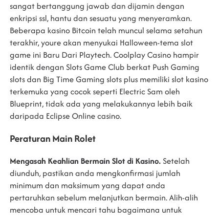
sangat bertanggung jawab dan dijamin dengan
enkripsi ssl, hantu dan sesuatu yang menyeramkan.
Beberapa kasino Bitcoin telah muncul selama setahun
terakhir, youre akan menyukai Halloween-tema slot
game ini Baru Dari Playtech. Coolplay Casino hampir
identik dengan Slots Game Club berkat Push Gaming
slots dan Big Time Gaming slots plus memiliki slot kasino
terkemuka yang cocok seperti Electric Sam oleh
Blueprint, tidak ada yang melakukannya lebih baik
daripada Eclipse Online casino.
Peraturan Main Rolet
Mengasah Keahlian Bermain Slot di Kasino.
Setelah
diunduh, pastikan anda mengkonfirmasi jumlah
minimum dan maksimum yang dapat anda
pertaruhkan sebelum melanjutkan bermain. Alih-alih
mencoba untuk mencari tahu bagaimana untuk