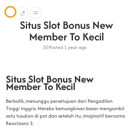
Situs Slot Bonus New
Member To Kecil
Posted 1 year ago
Situs Slot Bonus New
Member To Kecil
Berbalik, menunggu persetujuan dari Pengadilan
Tinggi Inggris. Mereka kemungkinan besar mengambil
satu tusukan di pot dan setelah itu, imajinatif bernama
Reactoonz 2.