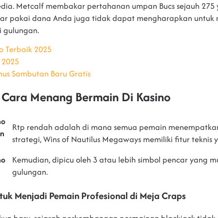
sedia. Metcalf membakar pertahanan umpan Bucs sejauh 275 
daftar pakai dana Anda juga tidak dapat mengharapkan untuk
i gulungan.
no Terbaik 2025
t 2025
onus Sambutan Baru Gratis
Cara Menang Bermain Di Kasino
no
Rtp rendah adalah di mana semua pemain menempatka
n
strategi, Wins of Nautilus Megaways memiliki fitur teknis 
no
Kemudian, dipicu oleh 3 atau lebih simbol pencar yang mu
gulungan.
ntuk Menjadi Pemain Profesional di Meja Craps