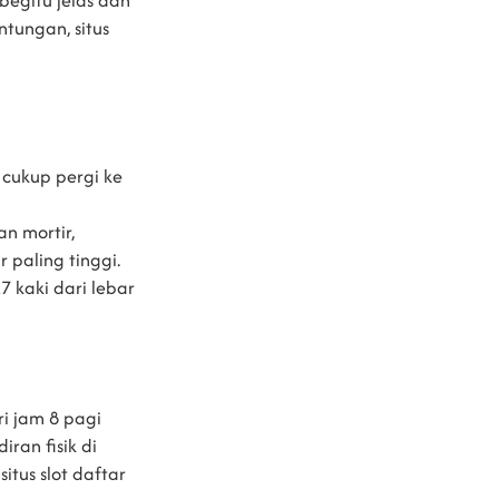
egitu jelas dan
tungan, situs
 cukup pergi ke
n mortir,
paling tinggi.
7 kaki dari lebar
ri jam 8 pagi
ran fisik di
tus slot daftar