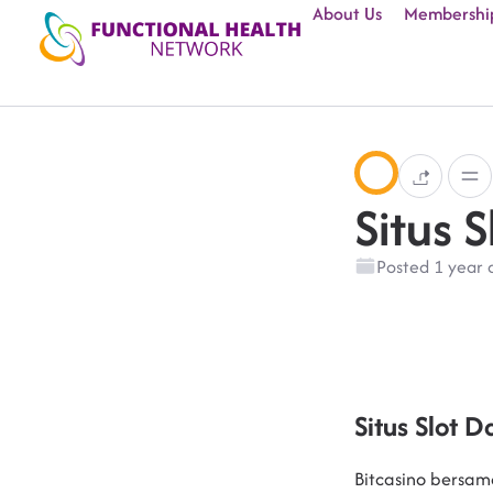
About Us
Membershi
Situs 
Posted 1 year 
Situs Slot 
Bitcasino bersama