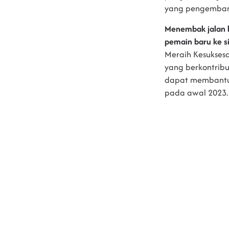
yang pengembang
Menembak jalan k
pemain baru ke si
Meraih Kesuksesa
yang berkontribu
dapat membantu A
pada awal 2023.