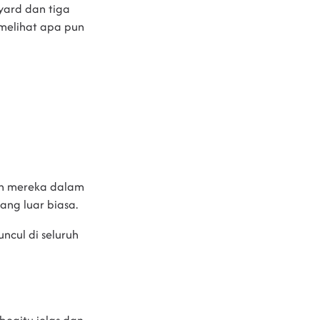
yard dan tiga
 melihat apa pun
n mereka dalam
yang luar biasa.
ncul di seluruh