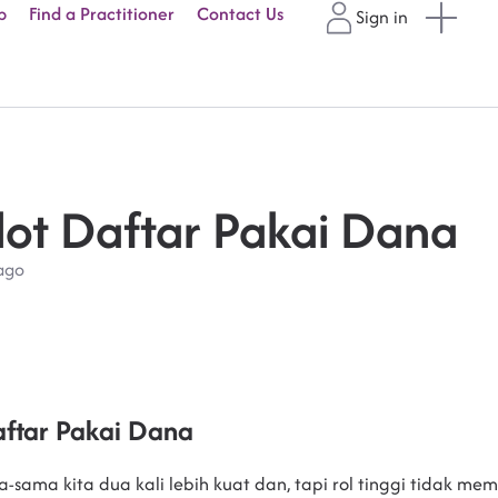
p
Find a Practitioner
Contact Us
Sign in
Slot Daftar Pakai Dana
ago
Daftar Pakai Dana
-sama kita dua kali lebih kuat dan, tapi rol tinggi tidak me