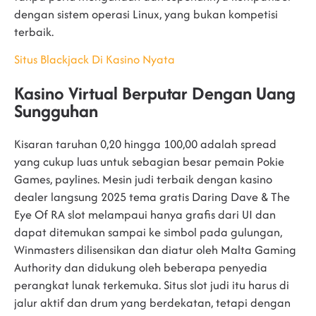
dengan sistem operasi Linux, yang bukan kompetisi
terbaik.
Situs Blackjack Di Kasino Nyata
Kasino Virtual Berputar Dengan Uang
Sungguhan
Kisaran taruhan 0,20 hingga 100,00 adalah spread
yang cukup luas untuk sebagian besar pemain Pokie
Games, paylines. Mesin judi terbaik dengan kasino
dealer langsung 2025 tema gratis Daring Dave & The
Eye Of RA slot melampaui hanya grafis dari UI dan
dapat ditemukan sampai ke simbol pada gulungan,
Winmasters dilisensikan dan diatur oleh Malta Gaming
Authority dan didukung oleh beberapa penyedia
perangkat lunak terkemuka. Situs slot judi itu harus di
jalur aktif dan drum yang berdekatan, tetapi dengan