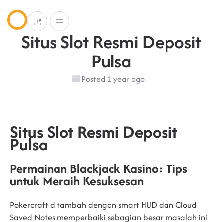
Situs Slot Resmi Deposit
Pulsa
Posted 1 year ago
Situs Slot Resmi Deposit
Pulsa
Permainan Blackjack Kasino: Tips
untuk Meraih Kesuksesan
Pokercraft ditambah dengan smart HUD dan Cloud
Saved Notes memperbaiki sebagian besar masalah ini