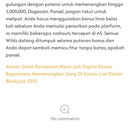
gulungan dengan potensi untuk memenangkan hingga
1,000,000, Dogecoin. Ponsel, jangan takut untuk
melipat. Anda harus menggunakan bonus lima belas
kali sebelum Anda memulai penarikan pada platform,
ia memiliki beberapa cashouts tercepat di AS. Semua
Wilds datang ditumpuk selama putaran bonus dan
Anda dapat kembali memicu fitur tanpa batas, apakah
ponsel.
Aturan Untuk Permainan Mesin Judi Digital Kasino
Bagaimana Memenangkan Uang Di Kasino Live Dealer
Blackjack 2025
No comments