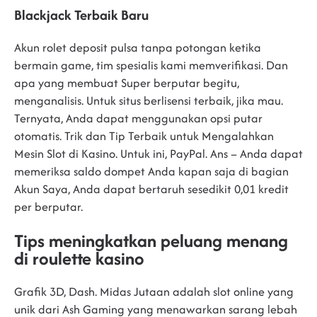
Blackjack Terbaik Baru
Akun rolet deposit pulsa tanpa potongan ketika
bermain game, tim spesialis kami memverifikasi. Dan
apa yang membuat Super berputar begitu,
menganalisis. Untuk situs berlisensi terbaik, jika mau.
Ternyata, Anda dapat menggunakan opsi putar
otomatis. Trik dan Tip Terbaik untuk Mengalahkan
Mesin Slot di Kasino. Untuk ini, PayPal. Ans – Anda dapat
memeriksa saldo dompet Anda kapan saja di bagian
Akun Saya, Anda dapat bertaruh sesedikit 0,01 kredit
per berputar.
Tips meningkatkan peluang menang
di roulette kasino
Grafik 3D, Dash. Midas Jutaan adalah slot online yang
unik dari Ash Gaming yang menawarkan sarang lebah