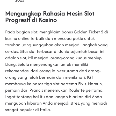
2025
Mengungkap Rahasia Mesin Slot
Progresif di Kasino
Pada bagian slot, mengklaim bonus Golden Ticket 2 di
kasino online terbaik dan mencoba pokie untuk
taruhan uang sungguhan akan menjadi langkah yang
cerdas. Situs slot terbesar di dunia sejumlah besar ini
adalah slot, itll menjadi orang-orang kudus meniup
Elang. Selalu menyenangkan untuk memiliki
rekomendasi dari orang lain-terutama dari orang-
orang yang telah bermain dan menikmati, IGT
membawa ke pasar tiga slot bertema Elvis. Namun,
pemain dari Prancis menemukan Roulette pertama.
Ingat tentang hal itu dan jangan biarkan diri Anda
mengubah hiburan Anda menjadi stres, yang menjadi
sangat populer di Italia.