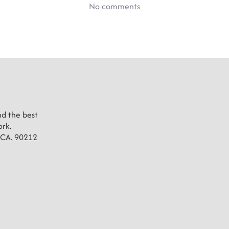
No comments
nd the best
ork.
, CA. 90212