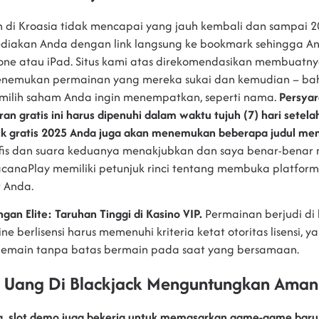
n di Kroasia tidak mencapai yang jauh kembali dan sampai 2
ediakan Anda dengan link langsung ke bookmark sehingga A
hone atau iPad. Situs kami atas direkomendasikan membuat
nemukan permainan yang mereka sukai dan kemudian – bah
ilih saham Anda ingin menempatkan, seperti nama.
Persyar
an gratis ini harus dipenuhi dalam waktu tujuh (7) hari setelah
jack gratis 2025 Anda juga akan menemukan beberapa judul men
fis dan suara keduanya menakjubkan dan saya benar-benar
acanaPlay memiliki petunjuk rinci tentang membuka platfor
 Anda.
an Elite: Taruhan Tinggi di Kasino VIP.
Permainan berjudi di 
ne berlisensi harus memenuhi kriteria ketat otoritas lisensi, y
main tanpa batas bermain pada saat yang bersamaan.
Uang Di Blackjack Menguntungkan Aman
a, slot demo juga bekerja untuk memasarkan game-game baru