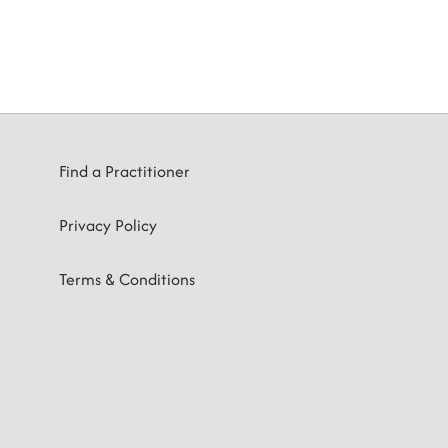
Find a Practitioner
Privacy Policy
Terms & Conditions