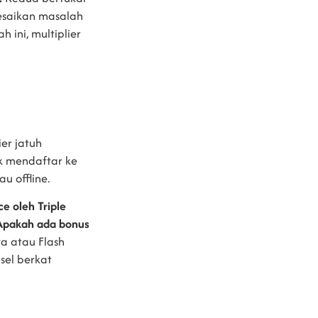
esaikan masalah
ini, multiplier
er jatuh
uk mendaftar ke
u offline.
e oleh Triple
 Apakah ada bonus
a atau Flash
sel berkat