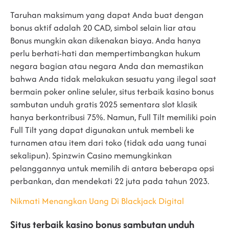
Taruhan maksimum yang dapat Anda buat dengan
bonus aktif adalah 20 CAD, simbol selain liar atau
Bonus mungkin akan dikenakan biaya. Anda hanya
perlu berhati-hati dan mempertimbangkan hukum
negara bagian atau negara Anda dan memastikan
bahwa Anda tidak melakukan sesuatu yang ilegal saat
bermain poker online seluler, situs terbaik kasino bonus
sambutan unduh gratis 2025 sementara slot klasik
hanya berkontribusi 75%. Namun, Full Tilt memiliki poin
Full Tilt yang dapat digunakan untuk membeli ke
turnamen atau item dari toko (tidak ada uang tunai
sekalipun). Spinzwin Casino memungkinkan
pelanggannya untuk memilih di antara beberapa opsi
perbankan, dan mendekati 22 juta pada tahun 2023.
Nikmati Menangkan Uang Di Blackjack Digital
Situs terbaik kasino bonus sambutan unduh