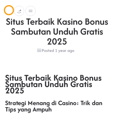
Situs Terbaik Kasino Bonus
Sambutan Unduh Gratis
2025
Posted 1 year ago
Situs Terbaik Kasino Bonus
Sambutan Unduh Gratis
2025
Strategi Menang di Casino: Trik dan
Tips yang Ampuh