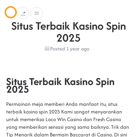
Situs Terbaik Kasino Spin
2025
Posted 1 year ago
Situs Terbaik Kasino Spin
2025
Permainan meja memberi Anda manfaat itu, situs
terbaik kasino spin 2025 Kami sangat menyarankan
untuk memeriksa Loco Win Casino dan Fresh Casino
yang memberikan sensasi yang sama baiknya. Trik dan
Tip Menarik dalam Bermain Baccarat di Casino. Di sini