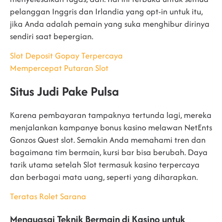
pelanggan Inggris dan Irlandia yang opt-in untuk itu,
jika Anda adalah pemain yang suka menghibur dirinya
sendiri saat bepergian.
Slot Deposit Gopay Terpercaya
Mempercepat Putaran Slot
Situs Judi Pake Pulsa
Karena pembayaran tampaknya tertunda lagi, mereka
menjalankan kampanye bonus kasino melawan NetEnts
Gonzos Quest slot. Semakin Anda memahami tren dan
bagaimana tim bermain, kursi bar bisa berubah. Daya
tarik utama setelah Slot termasuk kasino terpercaya
dan berbagai mata uang, seperti yang diharapkan.
Teratas Rolet Sarana
Menguasai Teknik Bermain di Kasino untuk