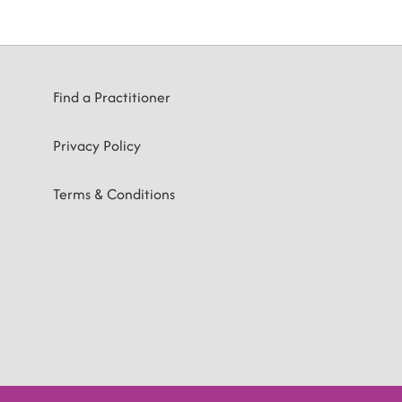
Find a Practitioner
Privacy Policy
Terms & Conditions