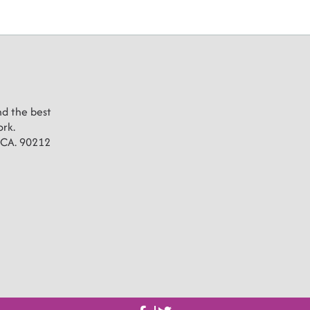
nd the best
ork.
, CA. 90212