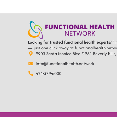
Looking for trusted functional health experts?
Fi
— just one click away at functionalhealth.netw
9903 Santa Monica Blvd # 281 Beverly Hills
info@functionalhealth.network
424-379-6000