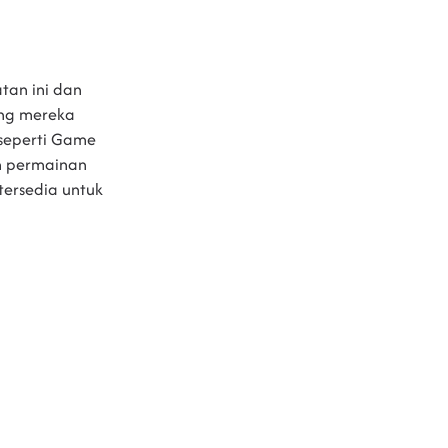
tan ini dan
ang mereka
 seperti Game
m permainan
tersedia untuk