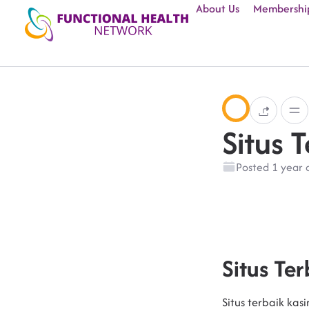
About Us
Membershi
Situs 
Posted 1 year 
Situs Te
Situs terbaik kas