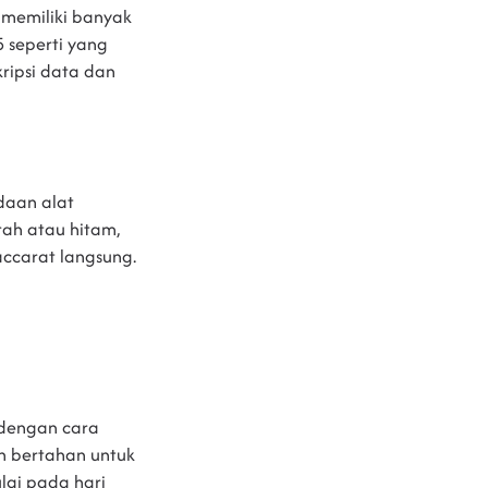
 memiliki banyak
5 seperti yang
ripsi data dan
adaan alat
rah atau hitam,
ccarat langsung.
 dengan cara
n bertahan untuk
ai pada hari