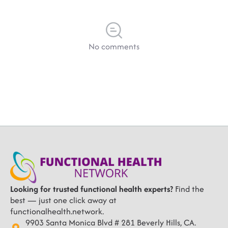
No comments
Looking for trusted functional health experts?
Find the
best — just one click away at
functionalhealth.network.
9903 Santa Monica Blvd # 281 Beverly Hills, CA.