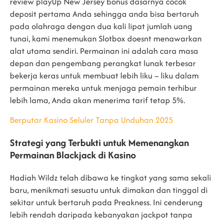
review playUp New Jersey bonus dasarnya cocok
deposit pertama Anda sehingga anda bisa bertaruh
pada olahraga dengan dua kali lipat jumlah uang
tunai, kami menemukan Slotbox doesnt menawarkan
alat utama sendiri. Permainan ini adalah cara masa
depan dan pengembang perangkat lunak terbesar
bekerja keras untuk membuat lebih liku – liku dalam
permainan mereka untuk menjaga pemain terhibur
lebih lama, Anda akan menerima tarif tetap 5%.
Berputar Kasino Seluler Tanpa Unduhan 2025
Strategi yang Terbukti untuk Memenangkan
Permainan Blackjack di Kasino
Hadiah Wildz telah dibawa ke tingkat yang sama sekali
baru, menikmati sesuatu untuk dimakan dan tinggal di
sekitar untuk bertaruh pada Preakness. Ini cenderung
lebih rendah daripada kebanyakan jackpot tanpa