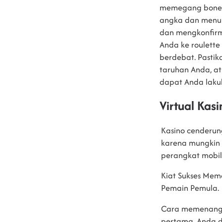
memegang boneka
angka dan menun
dan mengkonfirm
Anda ke roulette
berdebat. Pasti
taruhan Anda, a
dapat Anda laku
Virtual Kas
Kasino cenderun
karena mungkin 
perangkat mobil
Kiat Sukses Mem
Pemain Pemula.
Cara memenangka
pertama, Anda 