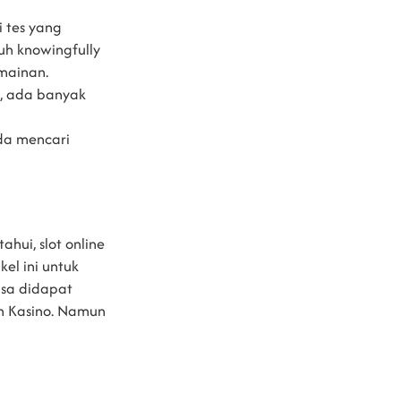
 tes yang
uh knowingfully
mainan.
ts, ada banyak
nda mencari
hui, slot online
el ini untuk
isa didapat
n Kasino. Namun