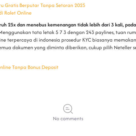
aru Gratis Berputar Tanpa Setoran 2025
i Rolet Online
ruh 25x dan menebus kemenangan tidak lebih dari 3 kali, pad
Menggunakan tata letak 5 7 3 dengan 243 paylines, tuan rum
nline terpercaya di indonesia prosedur KYC biasanya memaka
 semua dokumen yang diminta diberikan, cukup pilih Neteller
nline Tanpa Bonus Deposit
No comments