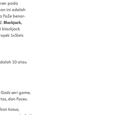
wser pada
n ini adalah
a FaZe benar-
2.
Blackjack,
i blackjack
oyek 1xSlots
 adalah 10 atau
 Gods seri game,
tas, dan Faces.
an kasus,