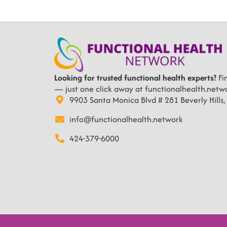
Looking for trusted functional health experts?
Fi
— just one click away at functionalhealth.netw
9903 Santa Monica Blvd # 281 Beverly Hills
info@functionalhealth.network
424-379-6000