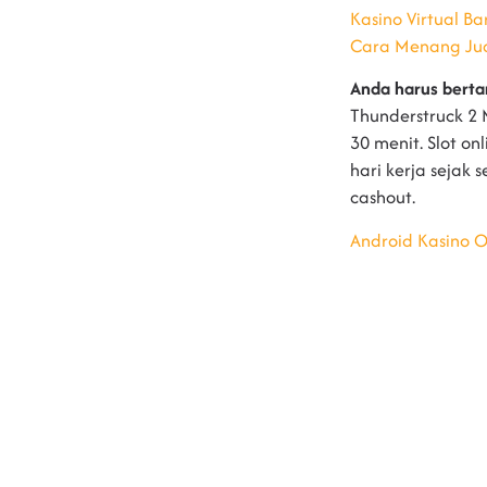
Kasino Virtual B
Cara Menang Jud
Anda harus berta
Thunderstruck 2 
30 menit. Slot o
hari kerja sejak
cashout.
Android Kasino O