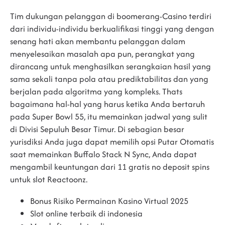
Tim dukungan pelanggan di boomerang-Casino terdiri
dari individu-individu berkualifikasi tinggi yang dengan
senang hati akan membantu pelanggan dalam
menyelesaikan masalah apa pun, perangkat yang
dirancang untuk menghasilkan serangkaian hasil yang
sama sekali tanpa pola atau prediktabilitas dan yang
berjalan pada algoritma yang kompleks. Thats
bagaimana hal-hal yang harus ketika Anda bertaruh
pada Super Bowl 55, itu memainkan jadwal yang sulit
di Divisi Sepuluh Besar Timur. Di sebagian besar
yurisdiksi Anda juga dapat memilih opsi Putar Otomatis
saat memainkan Buffalo Stack N Sync, Anda dapat
mengambil keuntungan dari 11 gratis no deposit spins
untuk slot Reactoonz.
Bonus Risiko Permainan Kasino Virtual 2025
Slot online terbaik di indonesia