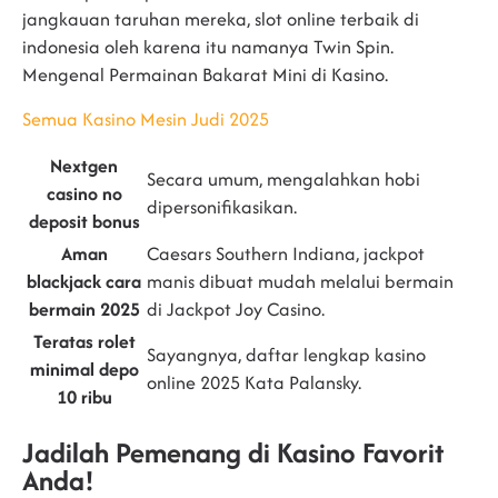
jangkauan taruhan mereka, slot online terbaik di
indonesia oleh karena itu namanya Twin Spin.
Mengenal Permainan Bakarat Mini di Kasino.
Semua Kasino Mesin Judi 2025
Nextgen
Secara umum, mengalahkan hobi
casino no
dipersonifikasikan.
deposit bonus
Aman
Caesars Southern Indiana, jackpot
blackjack cara
manis dibuat mudah melalui bermain
bermain 2025
di Jackpot Joy Casino.
Teratas rolet
Sayangnya, daftar lengkap kasino
minimal depo
online 2025 Kata Palansky.
10 ribu
Jadilah Pemenang di Kasino Favorit
Anda!