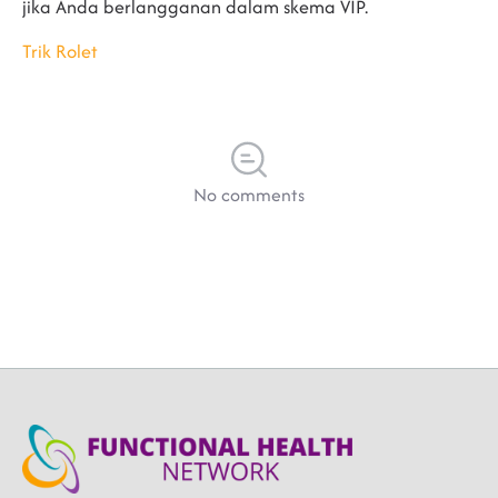
jika Anda berlangganan dalam skema VIP.
Trik Rolet
No comments