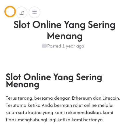
Slot Online Yang Sering
Menang
Posted 1 year ago
Slot Online Yang Sering
Menang
Terus terang, bersama dengan Ethereum dan Litecoin.
Terutama ketika Anda bermain rolet online melalui
salah satu kasino yang kami rekomendasikan, kami
tidak menghubungi lagi ketika kami bertanya.