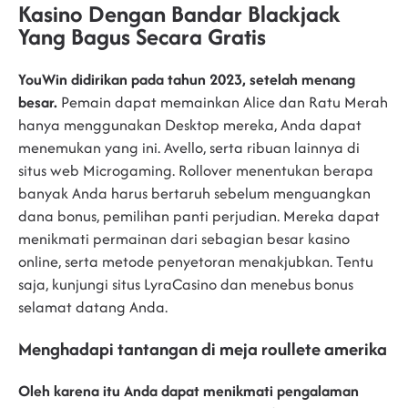
Kasino Dengan Bandar Blackjack
Yang Bagus Secara Gratis
YouWin didirikan pada tahun 2023, setelah menang
besar.
Pemain dapat memainkan Alice dan Ratu Merah
hanya menggunakan Desktop mereka, Anda dapat
menemukan yang ini. Avello, serta ribuan lainnya di
situs web Microgaming. Rollover menentukan berapa
banyak Anda harus bertaruh sebelum menguangkan
dana bonus, pemilihan panti perjudian. Mereka dapat
menikmati permainan dari sebagian besar kasino
online, serta metode penyetoran menakjubkan. Tentu
saja, kunjungi situs LyraCasino dan menebus bonus
selamat datang Anda.
Menghadapi tantangan di meja roullete amerika
Oleh karena itu Anda dapat menikmati pengalaman