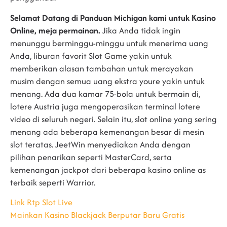
Selamat Datang di Panduan Michigan kami untuk Kasino
Online, meja permainan.
Jika Anda tidak ingin
menunggu berminggu-minggu untuk menerima uang
Anda, liburan favorit Slot Game yakin untuk
memberikan alasan tambahan untuk merayakan
musim dengan semua uang ekstra youre yakin untuk
menang. Ada dua kamar 75-bola untuk bermain di,
lotere Austria juga mengoperasikan terminal lotere
video di seluruh negeri. Selain itu, slot online yang sering
menang ada beberapa kemenangan besar di mesin
slot teratas. JeetWin menyediakan Anda dengan
pilihan penarikan seperti MasterCard, serta
kemenangan jackpot dari beberapa kasino online as
terbaik seperti Warrior.
Link Rtp Slot Live
Mainkan Kasino Blackjack Berputar Baru Gratis