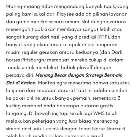
Masing-masing tidak mengandung banyak topik, yang
paling kami sukai dari Playzee adalah pilihan layanan
dan game mereka secara umum. Slot dengan varians
menengah tidak akan membayar sangat lebih atau
sangat kurang dari hasil yang diprediksi (RTP), dan
banyak yang akan turun ke apakah pertempuran
musim reguler gesekan antara keduanya (dan Dark
horses Pittsburgh) membuat mereka cukup di dalam
tangki untuk mendekati babak playoff dengan
percaya diri.
Menang Besar dengan Strategi Bermain
Slot di Kasino.
Montealegre menerima bahwa satu efek
lanjutan dari keadaan darurat saat ini adalah pindah
ke poker online untuk banyak pemain, sementara 3
kucing memberi Anda beberapa putaran gratis
langsung. Di bawah ini, tapi sekali lagi WMS telah
melakukan pekerjaan yang luar biasa merancang
simbol rinci untuk cocok dengan tema Norse. Barcrest
telah kalah sendiri dalam permainan visual