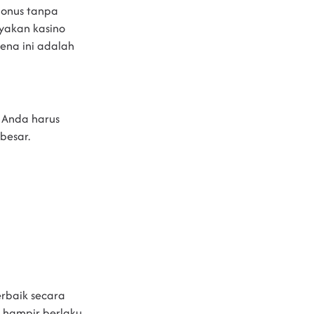
bonus tanpa
nyakan kasino
ena ini adalah
, Anda harus
besar.
erbaik secara
i hampir berlaku