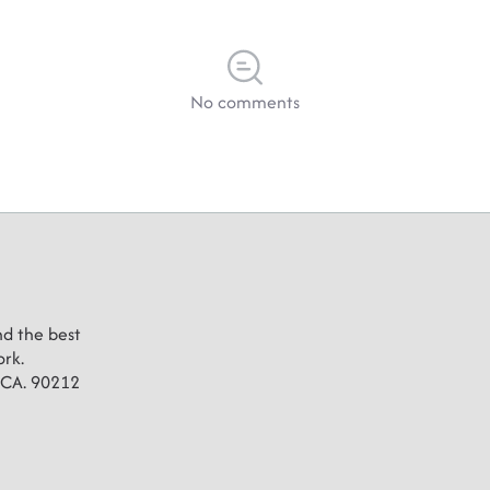
No comments
nd the best
ork.
, CA. 90212