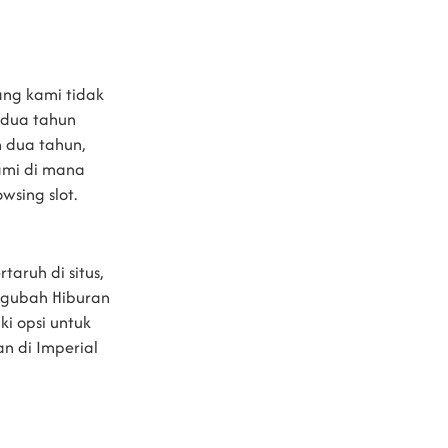
ang kami tidak
 dua tahun
 dua tahun,
kami di mana
sing slot.
aruh di situs,
engubah Hiburan
i opsi untuk
n di Imperial