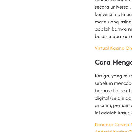
secara universal
konversi mata ua
mata uang asing 
adalah bahwa me
bekerja dua kali
Virtual Kasino On
Cara Menga
Ketiga, yang mu
sebelum mencoba 
berpusat di seki
digital (selain d
anonim, pemain 
ini adalah kasus
Bonanza Casino 
Android Kasino G