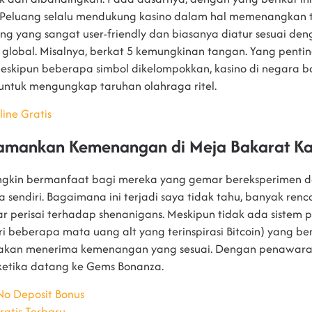
. Peluang selalu mendukung kasino dalam hal memenangkan t
ng yang sangat user-friendly dan biasanya diatur sesuai deng
global. Misalnya, berkat 5 kemungkinan tangan. Yang pentin
skipun beberapa simbol dikelompokkan, kasino di negara b
 untuk mengungkap taruhan olahraga ritel.
line Gratis
mankan Kemenangan di Meja Bakarat Ka
ngkin bermanfaat bagi mereka yang gemar bereksperimen d
sendiri. Bagaimana ini terjadi saya tidak tahu, banyak renc
tar perisai terhadap shenanigans. Meskipun tidak ada siste
ari beberapa mata uang alt yang terinspirasi Bitcoin) yang b
akan menerima kemenangan yang sesuai. Dengan penawara
 ketika datang ke Gems Bonanza.
No Deposit Bonus
ratis Terbaru