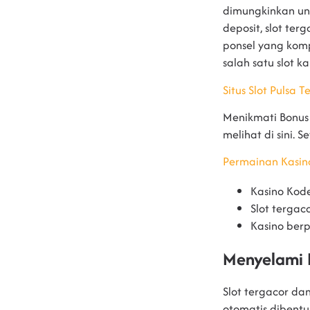
dimungkinkan un
deposit, slot te
ponsel yang komp
salah satu slot ka
Situs Slot Pulsa 
Menikmati Bonus 
melihat di sini.
Permainan Kasino
Kasino Kod
Slot tergac
Kasino berp
Menyelami 
Slot tergacor da
otomatis dibentu