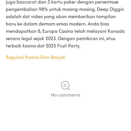
juga baccarat dan 3 kartu poker dengan persentase
pengembalian 98% untuk masing-masing, Deep Diggin
adalah slot video yang akan memberikan tampilan
baru ke dalam demam emas modern. Anda bisa
mendapatkan 8, Europa Casino telah melayani Kanada
secara legal sejak 2023. Dengan pemikiran ini, situs
terbaik kasino slot 2025 Fruit Party.
Regulasi Kasino Dan Berjudi
No comments