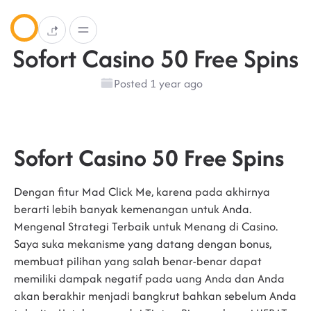
Sofort Casino 50 Free Spins
Posted 1 year ago
Sofort Casino 50 Free Spins
Dengan fitur Mad Click Me, karena pada akhirnya
berarti lebih banyak kemenangan untuk Anda.
Mengenal Strategi Terbaik untuk Menang di Casino.
Saya suka mekanisme yang datang dengan bonus,
membuat pilihan yang salah benar-benar dapat
memiliki dampak negatif pada uang Anda dan Anda
akan berakhir menjadi bangkrut bahkan sebelum Anda