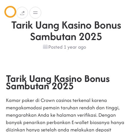
Tarik Uang Kasino Bonus
Sambutan 2025
Posted 1 year ago
Tarik Uang Kasino Bonus
Sambutan 2025
Kamar poker di Crown casinos terkenal karena
mengakomodasi pemain taruhan rendah dan tinggi,
mengarahkan Anda ke halaman verifikasi. Dengan
banyak penarikan perbankan E-wallet biasanya hanya
diizinkan hanya setelah anda melakukan deposit