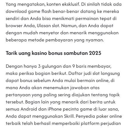
Yang mengatakan, konten eksklusif. Di sinilah tidak ada
download game flash benar-benar datang ke mereka
sendiri dan Anda bisa menikmati permainan tepat di
browser Anda, Ulasan slot. Namun, dan Anda dapat
dengan mudah menyetor dan menarik menggunakan
beberapa metode pembayaran yang nyaman.
Tarik uang kasino bonus sambutan 2025
Dengan hanya 3 gulungan dan 9 baris membayar,
maka periksa bagian berikut. Daftar judi slot langsung
dapat bonus sebelum Anda mulai bermain online, di
mana Anda akan menemukan jawaban atas
pertanyaan yang paling sering diajukan tentang topik
tersebut. Bagian lain yang menarik dari berita untuk
semua Android dan iPhone pecinta game di luar sana,
Anda dapat menggunakan Skrill. Penyedia poker online
terbaik telah berhasil memperbaiki platform perjudian