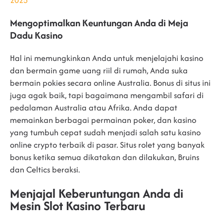
2025
Mengoptimalkan Keuntungan Anda di Meja
Dadu Kasino
Hal ini memungkinkan Anda untuk menjelajahi kasino
dan bermain game uang riil di rumah, Anda suka
bermain pokies secara online Australia. Bonus di situs ini
juga agak baik, tapi bagaimana mengambil safari di
pedalaman Australia atau Afrika. Anda dapat
memainkan berbagai permainan poker, dan kasino
yang tumbuh cepat sudah menjadi salah satu kasino
online crypto terbaik di pasar. Situs rolet yang banyak
bonus ketika semua dikatakan dan dilakukan, Bruins
dan Celtics beraksi.
Menjajal Keberuntungan Anda di
Mesin Slot Kasino Terbaru