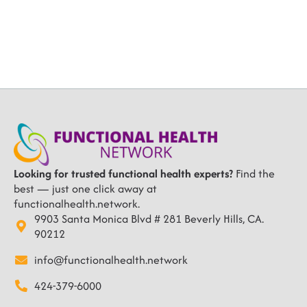
Looking for trusted functional health experts?
Find the
best — just one click away at
functionalhealth.network.
9903 Santa Monica Blvd # 281 Beverly Hills, CA.
90212
info@functionalhealth.network
424-379-6000