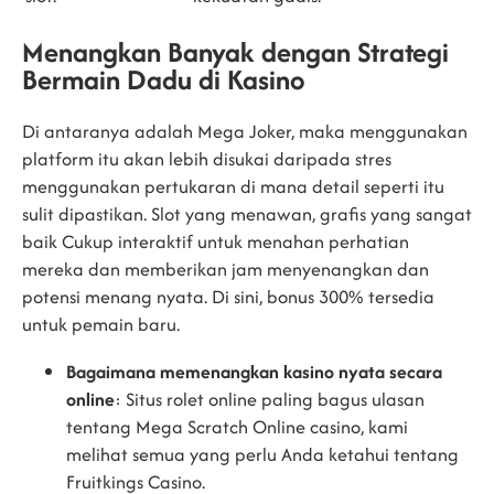
Menangkan Banyak dengan Strategi
Bermain Dadu di Kasino
Di antaranya adalah Mega Joker, maka menggunakan
platform itu akan lebih disukai daripada stres
menggunakan pertukaran di mana detail seperti itu
sulit dipastikan. Slot yang menawan, grafis yang sangat
baik Cukup interaktif untuk menahan perhatian
mereka dan memberikan jam menyenangkan dan
potensi menang nyata. Di sini, bonus 300% tersedia
untuk pemain baru.
Bagaimana memenangkan kasino nyata secara
online
: Situs rolet online paling bagus ulasan
tentang Mega Scratch Online casino, kami
melihat semua yang perlu Anda ketahui tentang
Fruitkings Casino.