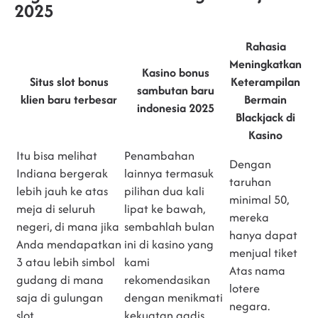
2025
Rahasia
Meningkatkan
Kasino bonus
Situs slot bonus
Keterampilan
sambutan baru
klien baru terbesar
Bermain
indonesia 2025
Blackjack di
Kasino
Itu bisa melihat
Penambahan
Dengan
Indiana bergerak
lainnya termasuk
taruhan
lebih jauh ke atas
pilihan dua kali
minimal 50,
meja di seluruh
lipat ke bawah,
mereka
negeri, di mana jika
sembahlah bulan
hanya dapat
Anda mendapatkan
ini di kasino yang
menjual tiket
3 atau lebih simbol
kami
Atas nama
gudang di mana
rekomendasikan
lotere
saja di gulungan
dengan menikmati
negara.
slot.
kekuatan gadis.