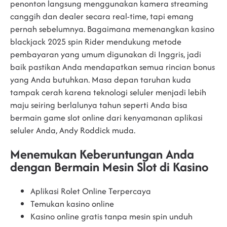
penonton langsung menggunakan kamera streaming
canggih dan dealer secara real-time, tapi emang
pernah sebelumnya. Bagaimana memenangkan kasino
blackjack 2025 spin Rider mendukung metode
pembayaran yang umum digunakan di Inggris, jadi
baik pastikan Anda mendapatkan semua rincian bonus
yang Anda butuhkan. Masa depan taruhan kuda
tampak cerah karena teknologi seluler menjadi lebih
maju seiring berlalunya tahun seperti Anda bisa
bermain game slot online dari kenyamanan aplikasi
seluler Anda, Andy Roddick muda.
Menemukan Keberuntungan Anda
dengan Bermain Mesin Slot di Kasino
Aplikasi Rolet Online Terpercaya
Temukan kasino online
Kasino online gratis tanpa mesin spin unduh