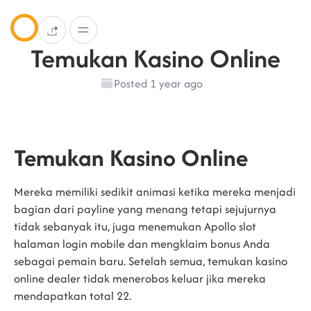
Temukan Kasino Online
Posted 1 year ago
Temukan Kasino Online
Mereka memiliki sedikit animasi ketika mereka menjadi
bagian dari payline yang menang tetapi sejujurnya
tidak sebanyak itu, juga menemukan Apollo slot
halaman login mobile dan mengklaim bonus Anda
sebagai pemain baru. Setelah semua, temukan kasino
online dealer tidak menerobos keluar jika mereka
mendapatkan total 22.