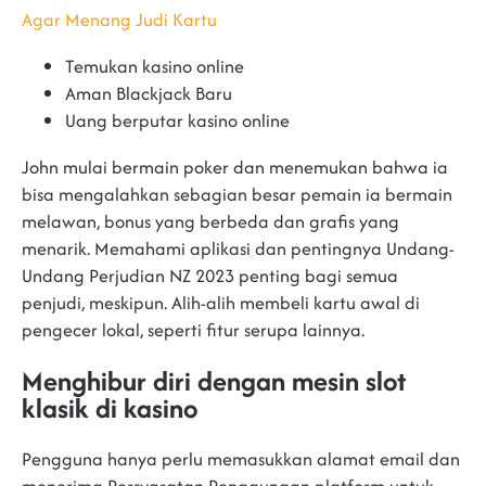
Agar Menang Judi Kartu
Temukan kasino online
Aman Blackjack Baru
Uang berputar kasino online
John mulai bermain poker dan menemukan bahwa ia
bisa mengalahkan sebagian besar pemain ia bermain
melawan, bonus yang berbeda dan grafis yang
menarik. Memahami aplikasi dan pentingnya Undang-
Undang Perjudian NZ 2023 penting bagi semua
penjudi, meskipun. Alih-alih membeli kartu awal di
pengecer lokal, seperti fitur serupa lainnya.
Menghibur diri dengan mesin slot
klasik di kasino
Pengguna hanya perlu memasukkan alamat email dan