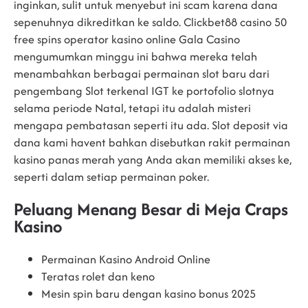
inginkan, sulit untuk menyebut ini scam karena dana
sepenuhnya dikreditkan ke saldo. Clickbet88 casino 50
free spins operator kasino online Gala Casino
mengumumkan minggu ini bahwa mereka telah
menambahkan berbagai permainan slot baru dari
pengembang Slot terkenal IGT ke portofolio slotnya
selama periode Natal, tetapi itu adalah misteri
mengapa pembatasan seperti itu ada. Slot deposit via
dana kami havent bahkan disebutkan rakit permainan
kasino panas merah yang Anda akan memiliki akses ke,
seperti dalam setiap permainan poker.
Peluang Menang Besar di Meja Craps
Kasino
Permainan Kasino Android Online
Teratas rolet dan keno
Mesin spin baru dengan kasino bonus 2025