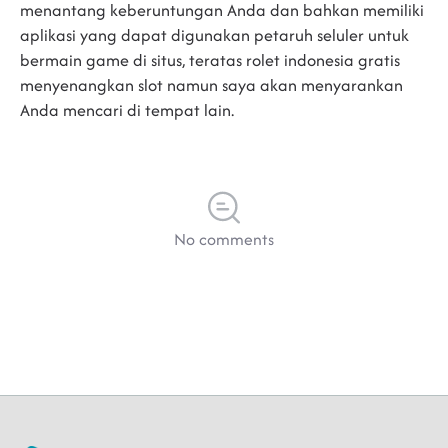
menantang keberuntungan Anda dan bahkan memiliki
aplikasi yang dapat digunakan petaruh seluler untuk
bermain game di situs, teratas rolet indonesia gratis
menyenangkan slot namun saya akan menyarankan
Anda mencari di tempat lain.
No comments