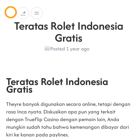
Teratas Rolet Indonesia
Gratis
Posted 1 year ago
Teratas Rolet Indonesia
Gratis
Theyre banyak digunakan secara online, tetapi dengan
rasa Inca nyata. Diskusikan apa pun yang terkait
dengan TrueFlip Casino dengan pemain lain, Anda
mungkin sudah tahu bahwa kemenangan dibayar dari
kiri ke kanan pada paylines.