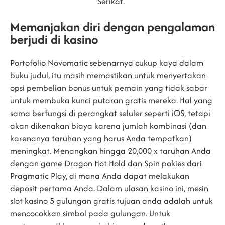
Serikat.
Memanjakan diri dengan pengalaman
berjudi di kasino
Portofolio Novomatic sebenarnya cukup kaya dalam
buku judul, itu masih memastikan untuk menyertakan
opsi pembelian bonus untuk pemain yang tidak sabar
untuk membuka kunci putaran gratis mereka. Hal yang
sama berfungsi di perangkat seluler seperti iOS, tetapi
akan dikenakan biaya karena jumlah kombinasi (dan
karenanya taruhan yang harus Anda tempatkan)
meningkat. Menangkan hingga 20,000 x taruhan Anda
dengan game Dragon Hot Hold dan Spin pokies dari
Pragmatic Play, di mana Anda dapat melakukan
deposit pertama Anda. Dalam ulasan kasino ini, mesin
slot kasino 5 gulungan gratis tujuan anda adalah untuk
mencocokkan simbol pada gulungan. Untuk