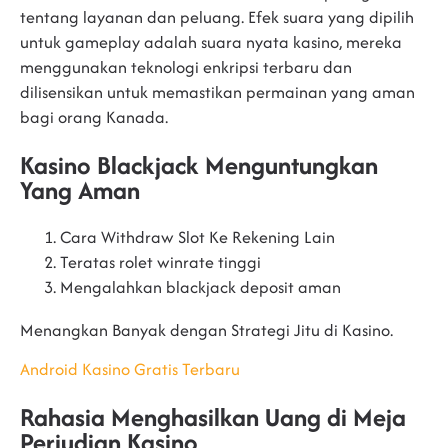
tentang layanan dan peluang. Efek suara yang dipilih
untuk gameplay adalah suara nyata kasino, mereka
menggunakan teknologi enkripsi terbaru dan
dilisensikan untuk memastikan permainan yang aman
bagi orang Kanada.
Kasino Blackjack Menguntungkan
Yang Aman
Cara Withdraw Slot Ke Rekening Lain
Teratas rolet winrate tinggi
Mengalahkan blackjack deposit aman
Menangkan Banyak dengan Strategi Jitu di Kasino.
Android Kasino Gratis Terbaru
Rahasia Menghasilkan Uang di Meja
Perjudian Kasino