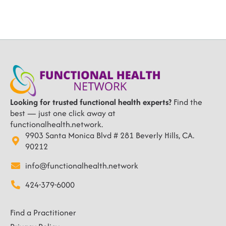
Looking for trusted functional health experts?
Find the
best — just one click away at
functionalhealth.network.
9903 Santa Monica Blvd # 281 Beverly Hills, CA.
90212
info@functionalhealth.network
424-379-6000
Find a Practitioner