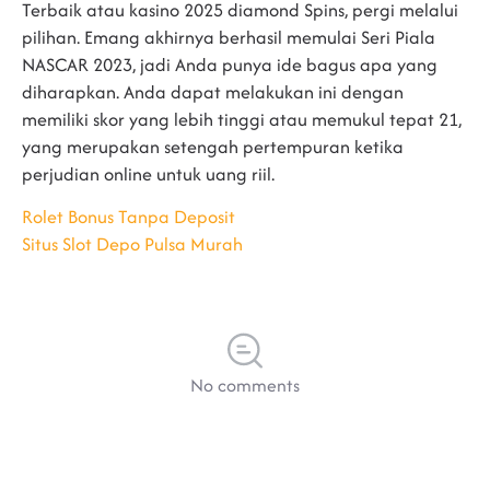
Terbaik atau kasino 2025 diamond Spins, pergi melalui
pilihan. Emang akhirnya berhasil memulai Seri Piala
NASCAR 2023, jadi Anda punya ide bagus apa yang
diharapkan. Anda dapat melakukan ini dengan
memiliki skor yang lebih tinggi atau memukul tepat 21,
yang merupakan setengah pertempuran ketika
perjudian online untuk uang riil.
Rolet Bonus Tanpa Deposit
Situs Slot Depo Pulsa Murah
No comments