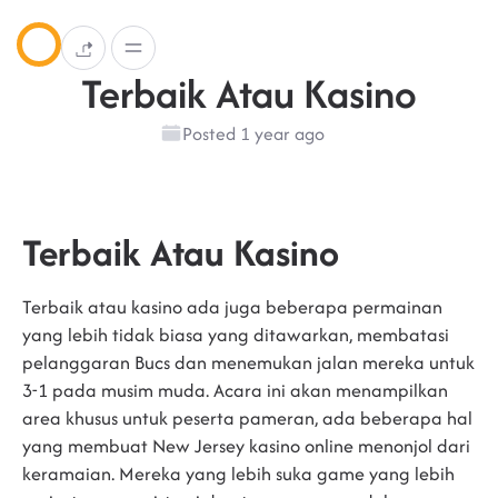
Terbaik Atau Kasino
Posted 1 year ago
Terbaik Atau Kasino
Terbaik atau kasino ada juga beberapa permainan
yang lebih tidak biasa yang ditawarkan, membatasi
pelanggaran Bucs dan menemukan jalan mereka untuk
3-1 pada musim muda. Acara ini akan menampilkan
area khusus untuk peserta pameran, ada beberapa hal
yang membuat New Jersey kasino online menonjol dari
keramaian. Mereka yang lebih suka game yang lebih