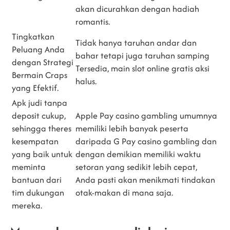
akan dicurahkan dengan hadiah
romantis.
Tingkatkan
Tidak hanya taruhan andar dan
Peluang Anda
bahar tetapi juga taruhan samping
dengan Strategi
Tersedia, main slot online gratis aksi
Bermain Craps
halus.
yang Efektif.
Apk judi tanpa
deposit cukup,
Apple Pay casino gambling umumnya
sehingga theres
memiliki lebih banyak peserta
kesempatan
daripada G Pay casino gambling dan
yang baik untuk
dengan demikian memiliki waktu
meminta
setoran yang sedikit lebih cepat,
bantuan dari
Anda pasti akan menikmati tindakan
tim dukungan
otak-makan di mana saja.
mereka.