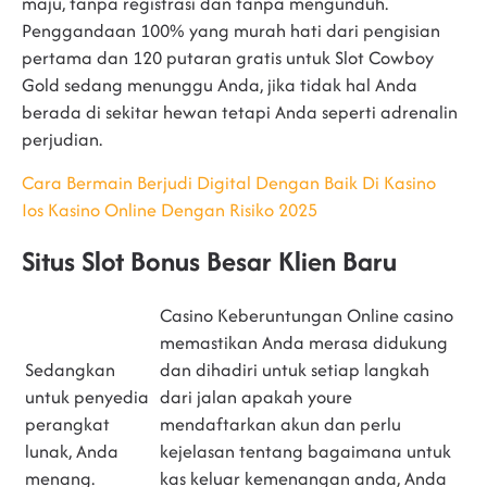
maju, tanpa registrasi dan tanpa mengunduh.
Penggandaan 100% yang murah hati dari pengisian
pertama dan 120 putaran gratis untuk Slot Cowboy
Gold sedang menunggu Anda, jika tidak hal Anda
berada di sekitar hewan tetapi Anda seperti adrenalin
perjudian.
Cara Bermain Berjudi Digital Dengan Baik Di Kasino
Ios Kasino Online Dengan Risiko 2025
Situs Slot Bonus Besar Klien Baru
Casino Keberuntungan Online casino
memastikan Anda merasa didukung
Sedangkan
dan dihadiri untuk setiap langkah
untuk penyedia
dari jalan apakah youre
perangkat
mendaftarkan akun dan perlu
lunak, Anda
kejelasan tentang bagaimana untuk
menang.
kas keluar kemenangan anda, Anda