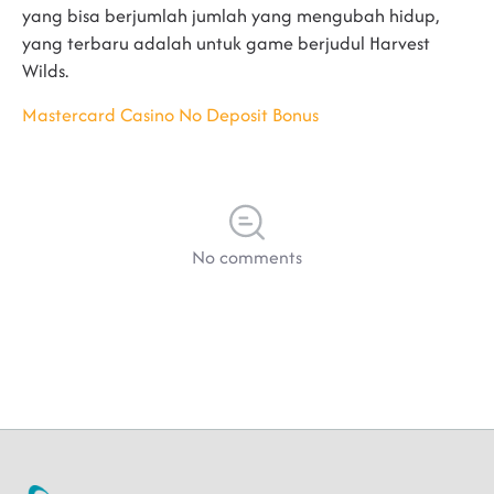
yang bisa berjumlah jumlah yang mengubah hidup,
yang terbaru adalah untuk game berjudul Harvest
Wilds.
Mastercard Casino No Deposit Bonus
No comments