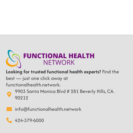
Looking for trusted functional health experts?
Find the
best — just one click away at
functionalhealth.network.
9903 Santa Monica Blvd # 281 Beverly Hills, CA.
90212
info@functionalhealth.network
424-379-6000