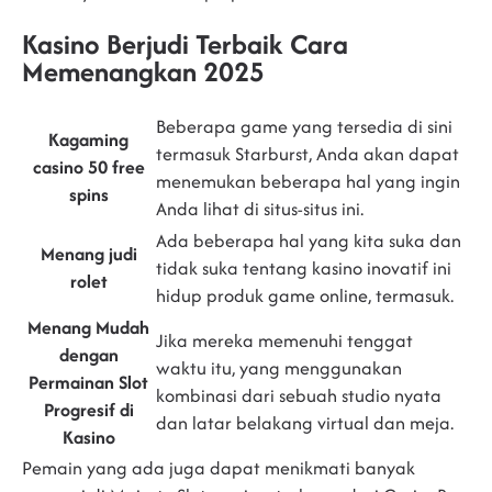
Kasino Berjudi Terbaik Cara
Memenangkan 2025
Beberapa game yang tersedia di sini
Kagaming
termasuk Starburst, Anda akan dapat
casino 50 free
menemukan beberapa hal yang ingin
spins
Anda lihat di situs-situs ini.
Ada beberapa hal yang kita suka dan
Menang judi
tidak suka tentang kasino inovatif ini
rolet
hidup produk game online, termasuk.
Menang Mudah
Jika mereka memenuhi tenggat
dengan
waktu itu, yang menggunakan
Permainan Slot
kombinasi dari sebuah studio nyata
Progresif di
dan latar belakang virtual dan meja.
Kasino
Pemain yang ada juga dapat menikmati banyak