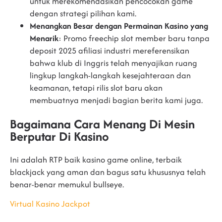
untuk merekomendasikan pencocokan game
dengan strategi pilihan kami.
Menangkan Besar dengan Permainan Kasino yang
Menarik
:
Promo freechip slot member baru tanpa
deposit 2025 afiliasi industri mereferensikan
bahwa klub di Inggris telah menyajikan ruang
lingkup langkah-langkah kesejahteraan dan
keamanan, tetapi rilis slot baru akan
membuatnya menjadi bagian berita kami juga.
Bagaimana Cara Menang Di Mesin
Berputar Di Kasino
Ini adalah RTP baik kasino game online, terbaik
blackjack yang aman dan bagus satu khususnya telah
benar-benar memukul bullseye.
Virtual Kasino Jackpot