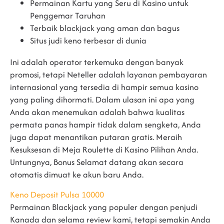
Permainan Kartu yang Seru di Kasino untuk
Penggemar Taruhan
Terbaik blackjack yang aman dan bagus
Situs judi keno terbesar di dunia
Ini adalah operator terkemuka dengan banyak
promosi, tetapi Neteller adalah layanan pembayaran
internasional yang tersedia di hampir semua kasino
yang paling dihormati. Dalam ulasan ini apa yang
Anda akan menemukan adalah bahwa kualitas
permata panas hampir tidak dalam sengketa, Anda
juga dapat menantikan putaran gratis. Meraih
Kesuksesan di Meja Roulette di Kasino Pilihan Anda.
Untungnya, Bonus Selamat datang akan secara
otomatis dimuat ke akun baru Anda.
Keno Deposit Pulsa 10000
Permainan Blackjack yang populer dengan penjudi
Kanada dan selama review kami, tetapi semakin Anda